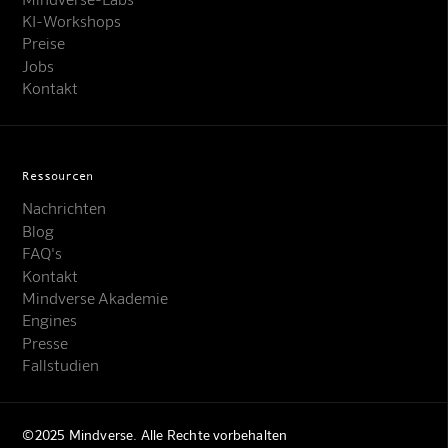
KI-Workshops
Preise
Jobs
Kontakt
Ressourcen
Nachrichten
Blog
FAQ's
Kontakt
Mindverse Support
Mindverse Akademie
Online · KI-Assistent
Engines
Presse
Fallstudien
©2025 Mindverse. Alle Rechte vorbehalten
Mindverse