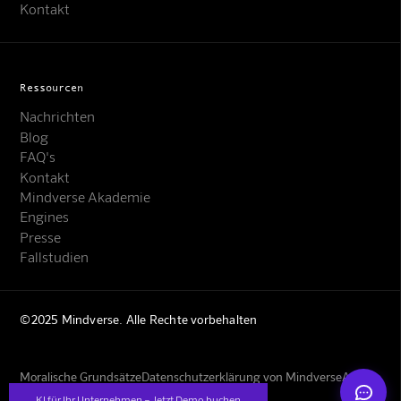
Kontakt
Ressourcen
Nachrichten
Blog
FAQ's
Kontakt
Mindverse Support
Mindverse Akademie
Online · KI-Assistent
Engines
Presse
Fallstudien
©2025 Mindverse. Alle Rechte vorbehalten
Mindverse
Moralische Grundsätze
Datenschutzerklärung von Mindverse
AGBs
Impressum
KI für Ihr Unternehmen – Jetzt Demo buchen