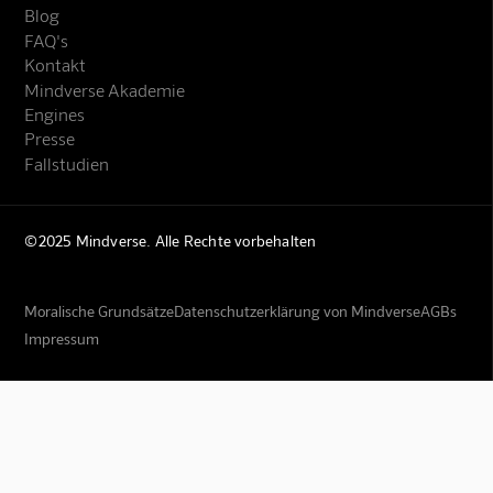
Blog
FAQ's
Kontakt
Mindverse Akademie
Engines
Presse
Fallstudien
©2025 Mindverse. Alle Rechte vorbehalten
Moralische Grundsätze
Datenschutzerklärung von Mindverse
AGBs
Impressum
Mindverse Support
Online · KI-Assistent