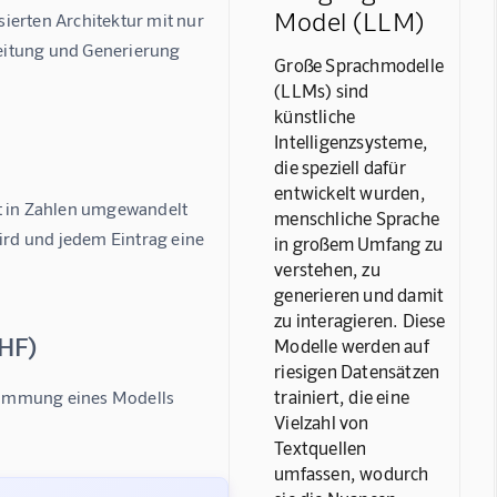
Model (LLM)
ierten Architektur mit nur 
eitung und Generierung 
Große Sprachmodelle
(LLMs) sind
künstliche
Intelligenzsysteme,
die speziell dafür
entwickelt wurden,
t in Zahlen umgewandelt 
menschliche Sprache
ird und jedem Eintrag eine 
in großem Umfang zu
verstehen, zu
generieren und damit
zu interagieren. Diese
HF)
Modelle werden auf
riesigen Datensätzen
trainiert, die eine
timmung eines Modells 
Vielzahl von
Textquellen
umfassen, wodurch