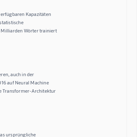
verfügbaren Kapazitäten 
tatistische 
illiarden Wörter trainiert 
en, auch in der 
016 auf Neural Machine 
e Transformer-Architektur 
as ursprüngliche 