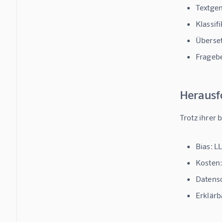
Textge
Klassif
Überse
Frageb
Herausf
Trotz ihrer
Bias
: L
Kosten
Datens
Erklärb