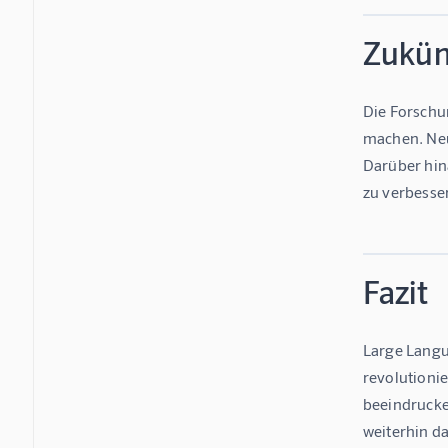
Zukün
Die Forschun
machen. Neue
Darüber hin
zu verbesse
Fazit
Large Langu
revolutioni
beeindrucke
weiterhin d