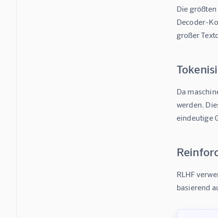
Die größten
Decoder-Kom
großer Tex
Tokenis
Da maschine
werden. Dies
eindeutige 
Reinfor
RLHF verwen
basierend a