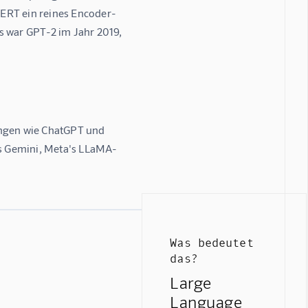
BERT ein reines Encoder-
s war GPT-2 im Jahr 2019, 
ngen wie ChatGPT und 
s Gemini, Meta's LLaMA-
Was bedeutet
das?
Large
Language