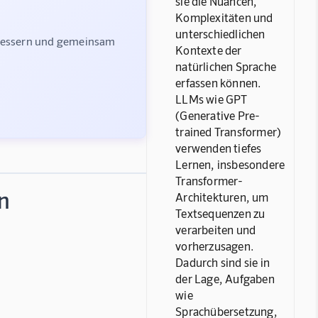
sie die Nuancen,
Komplexitäten und
unterschiedlichen
rbessern und gemeinsam 
Kontexte der
natürlichen Sprache
erfassen können.
LLMs wie GPT
(Generative Pre-
trained Transformer)
verwenden tiefes
Lernen, insbesondere
Transformer-
n
Architekturen, um
Textsequenzen zu
verarbeiten und
vorherzusagen.
Dadurch sind sie in
der Lage, Aufgaben
wie
Sprachübersetzung,