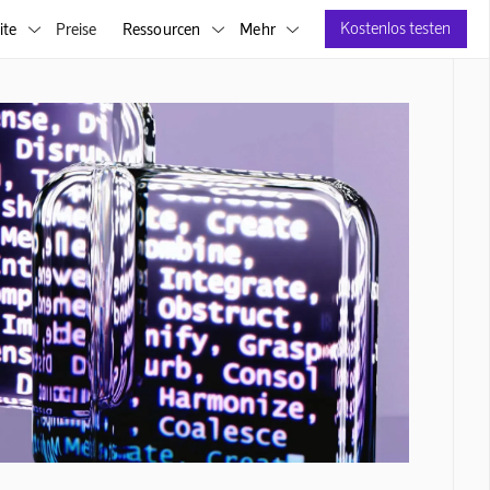
Kostenlos testen
ite
Preise
Ressourcen
Mehr


