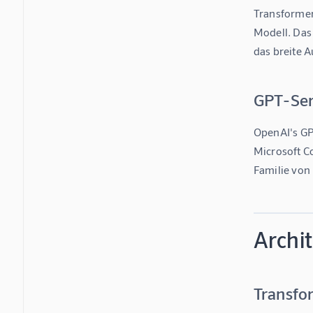
Transformer
Modell. Das
das breite 
GPT-Ser
OpenAI's GP
Microsoft C
Familie von
Archit
Transfo