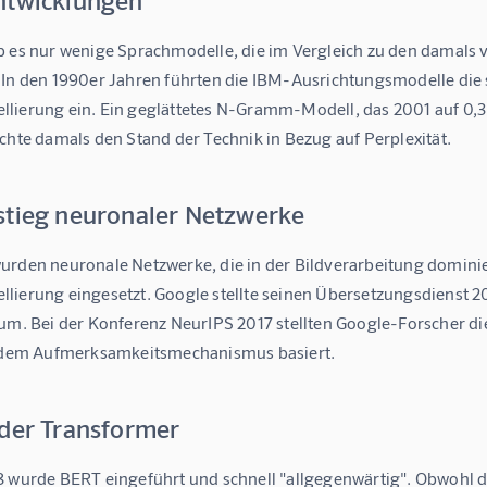
b es nur wenige Sprachmodelle, die im Vergleich zu den damals 
 In den 1990er Jahren führten die IBM-Ausrichtungsmodelle die s
lierung ein. Ein geglättetes N-Gramm-Modell, das 2001 auf 0,3 M
chte damals den Stand der Technik in Bezug auf Perplexität.
stieg neuronaler Netzwerke
urden neuronale Netzwerke, die in der Bildverarbeitung dominier
lierung eingesetzt. Google stellte seinen Übersetzungsdienst 2
 um. Bei der Konferenz NeurIPS 2017 stellten Google-Forscher di
f dem Aufmerksamkeitsmechanismus basiert.
 der Transformer
8 wurde BERT eingeführt und schnell "allgegenwärtig". Obwohl d