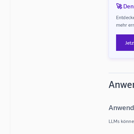
🚀 Denk
Entdecke
mehr err
Jetz
Anwen
Anwend
LLMs können