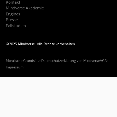
Kontakt
Mindverse Akademie
Engines
Presse
Fallstudien
©2025 Mindverse. Alle Rechte vorbehalten
Moralische Grundsätze
Datenschutzerklärung von Mindverse
AGBs
Impressum
Mindverse Support
Online · KI-Assistent