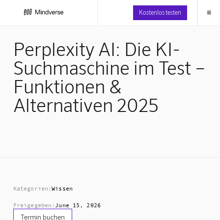
≡
Kostenlos testen
Perplexity AI: Die KI-
Suchmaschine im Test –
Funktionen &
Alternativen 2025
Kategorien:
Wissen
Freigegeben:
June 15, 2026
Termin buchen