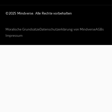
©2025 Mindverse. Alle Rechte vorbehalten
Moralische Grundsätze
Datenschutzerklärung von Mindverse
AGBs
Impressum
Mindverse Support
Online · KI-Assistent
Mindverse