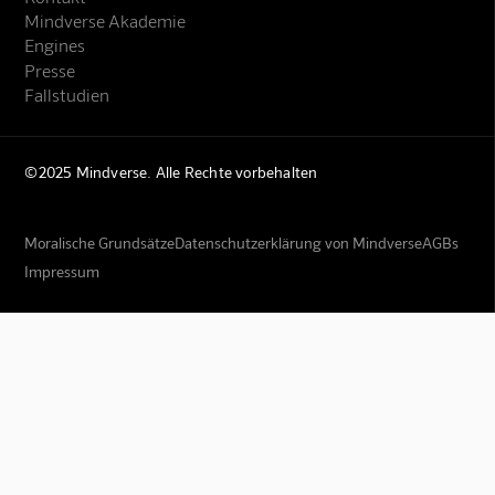
Mindverse Akademie
Engines
Presse
Fallstudien
©2025 Mindverse. Alle Rechte vorbehalten
Moralische Grundsätze
Datenschutzerklärung von Mindverse
AGBs
Impressum
Mindverse Support
Online · KI-Assistent