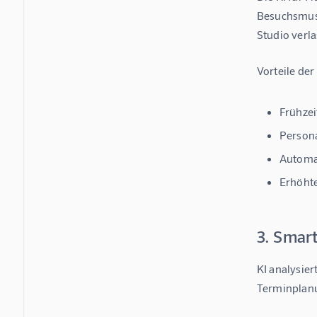
Besuchsmust
Studio verla
Vorteile de
Frühzei
Persona
Automat
Erhöhte
3. Smar
KI analysier
Terminplanu