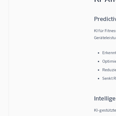
Predict
KI für Fitne
Geräteleistu
Erkennt
Optimi
Reduzie
Senkt 
Intellig
KI-gestützt