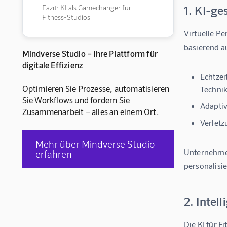
1. KI-ge
Fazit: KI als Gamechanger für
Fitness-Studios
Virtuelle Pe
basierend au
Mindverse Studio – Ihre Plattform für
digitale Effizienz
Echtzei
Optimieren Sie Prozesse, automatisieren
Techni
Sie Workflows und fördern Sie
Adaptiv
Zusammenarbeit – alles an einem Ort.
Verletz
Mehr über Mindverse Studio
Unternehme
erfahren
personalisie
2. Intel
Die 
KI für F