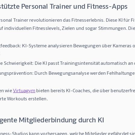
stützte Personal Trainer und Fitness-Apps
rsonal Trainer revolutionieren das Fitnesserlebnis. Diese 
KI für F
f individuellen Fitnesslevels, Zielen und sogar Stimmungen. Die
tfeedback:
KI-Systeme analysieren Bewegungen über Kameras od
k
e Schwierigkeit:
Die KI passt Trainingsintensität automatisch an 
ungsprävention:
Durch Bewegungsanalyse werden Fehlhaltungen 
n wie 
Virtuagym
 bieten bereits KI-Coaches, die über benutzerf
rte Workouts erstellen.
ligente Mitgliederbindung durch KI
itness-Studios
 kann vorhersagen, welche Mitglieder gefährdet si