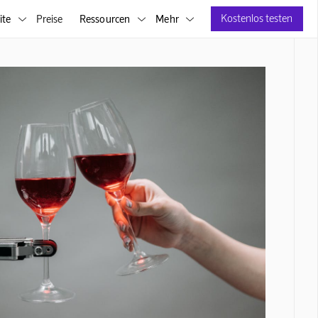
Kostenlos testen
ite
Preise
Ressourcen
Mehr


