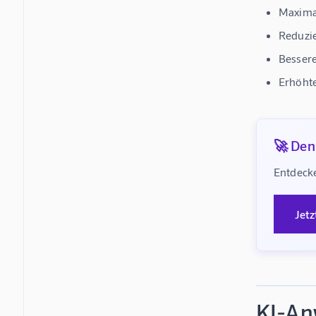
Maxima
Reduzi
Besser
Erhöhte
🚀 Denk
Entdecke
Jetz
KI-An