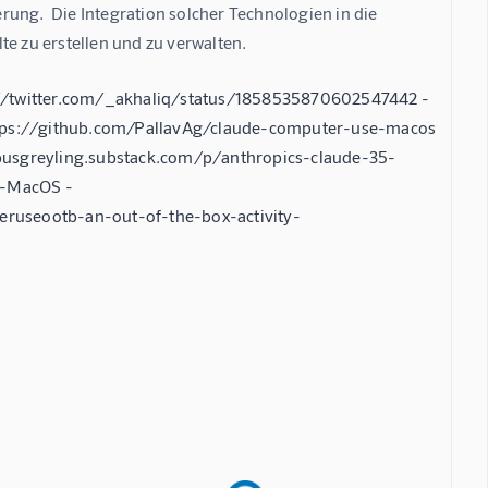
ung.  Die Integration solcher Technologien in die 
te zu erstellen und zu verwalten.
://twitter.com/_akhaliq/status/1858535870602547442 -
tps://github.com/PallavAg/claude-computer-use-macos
busgreyling.substack.com/p/anthropics-claude-35-
e-MacOS -
ruseootb-an-out-of-the-box-activity-