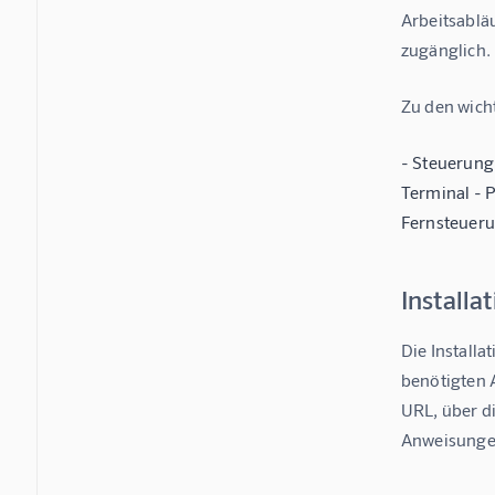
Arbeitsablä
zugänglich.
Zu den wich
- Steuerung
Terminal - 
Fernsteueru
Installa
Die Installa
benötigten 
URL, über d
Anweisunge