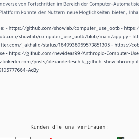
indverse von Fortschritten im Bereich der Computer-Automatisier
attform könnte  den Nutzern  neue Möglichkeiten  bieten,  Inhal
ie: - https://github.com/showlab/computer_use_ootb - https
thub.com/showlab/computer_use_ootb/blob/main/app.py - ht
witter.com/_akhaliq/status/1849938969573851305 - https://co
se - https://github.com/newideas99/Anthropic-Computer-Us
.linkedin.com/posts/alexanderleschik_github-showlabcompute
9105777664-AcBy
Kunden die uns vertrauen: