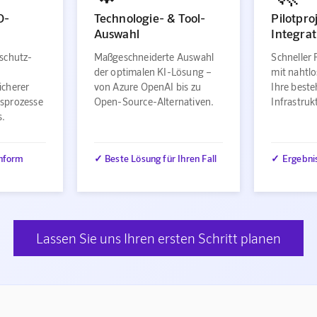
O-
Technologie- & Tool-
Pilotpro
Auswahl
Integrat
schutz-
Maßgeschneiderte Auswahl
Schneller 
der optimalen KI-Lösung –
mit nahtlo
icherer
von Azure OpenAI bis zu
Ihre best
sprozesse
Open-Source-Alternativen.
Infrastru
s.
nform
✓ Beste Lösung für Ihren Fall
✓ Ergebni
Lassen Sie uns Ihren ersten Schritt planen