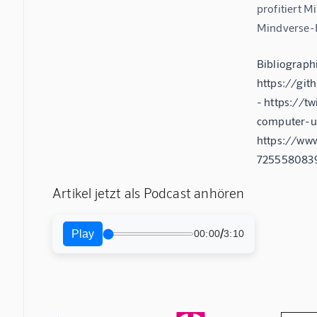
profitiert M
Mindverse-Pl
Bibliograph
https://gi
- https://t
computer-u
https://www
725558083
Artikel jetzt als Podcast anhören
/
Play
00:00
3:10