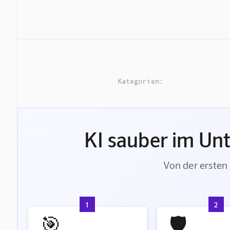
Kategorien:
KI sauber im Un
Von der ersten 
1
2
🎯
🛡️