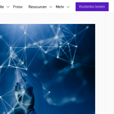
Kostenlos testen
ite
Preise
Ressourcen
Mehr


