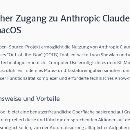
cher Zugang zu Anthropic Claud
macOS
pen-Source-Projekt ermöglicht die Nutzung von Anthropic Cla
eses "Out-of-the-Box" (OOTB) Tool, entwickelt von Showlab und a
 Technologie erheblich.  Computer Use ermöglicht es dem KI-Mo
uszuführen, indem es Maus- und Tastatureingaben simuliert und B
ser Funktionalität komplexer und erforderte technisches Know-
nsweise und Vorteile
ol bietet eine benutzerfreundliche Oberfläche basierend auf Gra
 interpretiert diese und führt die entsprechenden Aktionen auf d
öglichkeiten, von der Automatisierung alltäglicher Aufgaben b