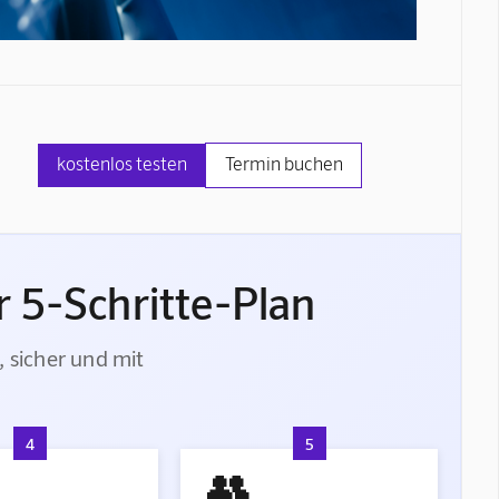
kostenlos testen
Termin buchen
 5-Schritte-Plan
, sicher und mit
4
5
👥