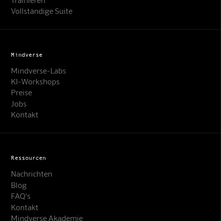
Vollständige Suite
Mindverse
Mindverse-Labs
KI-Workshops
Preise
Jobs
Kontakt
Ressourcen
Nachrichten
Blog
FAQ's
Kontakt
Mindverse Support
Mindverse Akademie
Online · KI-Assistent