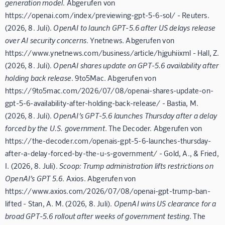
generation model
. Abgerufen von
https://openai.com/index/previewing-gpt-5-6-sol/ - Reuters.
(2026, 8. Juli).
OpenAI to launch GPT-5.6 after US delays release
over AI security concerns
. Ynetnews. Abgerufen von
https://www.ynetnews.com/business/article/hjguhiixml - Hall, Z.
(2026, 8. Juli).
OpenAI shares update on GPT-5.6 availability after
holding back release
. 9to5Mac. Abgerufen von
https://9to5mac.com/2026/07/08/openai-shares-update-on-
gpt-5-6-availability-after-holding-back-release/ - Bastia, M.
(2026, 8. Juli).
OpenAI’s GPT-5.6 launches Thursday after a delay
forced by the U.S. government
. The Decoder. Abgerufen von
https://the-decoder.com/openais-gpt-5-6-launches-thursday-
after-a-delay-forced-by-the-u-s-government/ - Gold, A., & Fried,
I. (2026, 8. Juli).
Scoop: Trump administration lifts restrictions on
OpenAI’s GPT 5.6
. Axios. Abgerufen von
https://www.axios.com/2026/07/08/openai-gpt-trump-ban-
lifted - Stan, A. M. (2026, 8. Juli).
OpenAI wins US clearance for a
broad GPT-5.6 rollout after weeks of government testing
. The