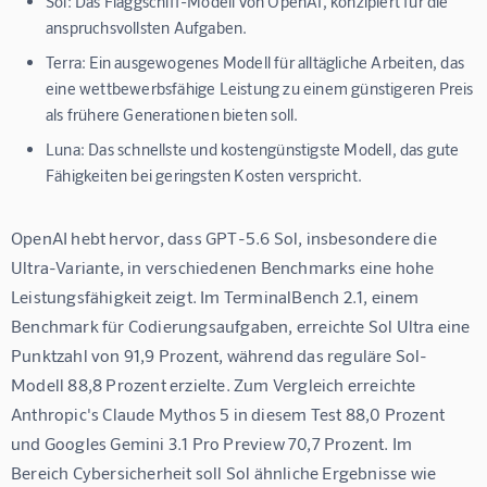
Sol:
Das Flaggschiff-Modell von OpenAI, konzipiert für die
anspruchsvollsten Aufgaben.
Terra:
Ein ausgewogenes Modell für alltägliche Arbeiten, das
eine wettbewerbsfähige Leistung zu einem günstigeren Preis
als frühere Generationen bieten soll.
Luna:
Das schnellste und kostengünstigste Modell, das gute
Fähigkeiten bei geringsten Kosten verspricht.
OpenAI hebt hervor, dass GPT-5.6 Sol, insbesondere die 
Ultra-Variante, in verschiedenen Benchmarks eine hohe 
Leistungsfähigkeit zeigt. Im TerminalBench 2.1, einem 
Benchmark für Codierungsaufgaben, erreichte Sol Ultra eine 
Punktzahl von 91,9 Prozent, während das reguläre Sol-
Modell 88,8 Prozent erzielte. Zum Vergleich erreichte 
Anthropic's Claude Mythos 5 in diesem Test 88,0 Prozent 
und Googles Gemini 3.1 Pro Preview 70,7 Prozent. Im 
Bereich Cybersicherheit soll Sol ähnliche Ergebnisse wie 