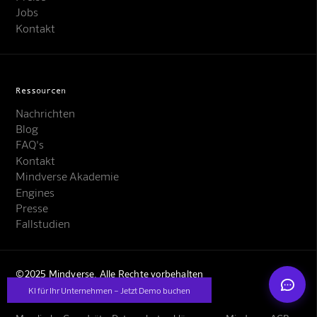
Jobs
Kontakt
Ressourcen
Nachrichten
Mindverse Support
Blog
Online · KI-Assistent
FAQ's
Kontakt
Mindverse Akademie
Engines
Presse
Fallstudien
Mindverse
©2025 Mindverse. Alle Rechte vorbehalten
KI für Ihr Unternehmen – Jetzt Demo buchen