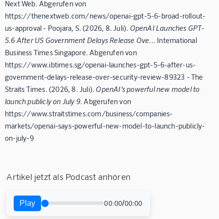
Next Web. Abgerufen von
https://thenextweb.com/news/openai-gpt-5-6-broad-rollout-
us-approval - Poojara, S. (2026, 8. Juli).
OpenAI Launches GPT-
5.6 After US Government Delays Release Ove...
International
Business Times Singapore. Abgerufen von
https://www.ibtimes.sg/openai-launches-gpt-5-6-after-us-
government-delays-release-over-security-review-89323 - The
Straits Times. (2026, 8. Juli).
OpenAI’s powerful new model to
launch publicly on July 9
. Abgerufen von
https://www.straitstimes.com/business/companies-
markets/openai-says-powerful-new-model-to-launch-publicly-
on-july-9
Artikel jetzt als Podcast anhören
Play
/
00:00
00:00