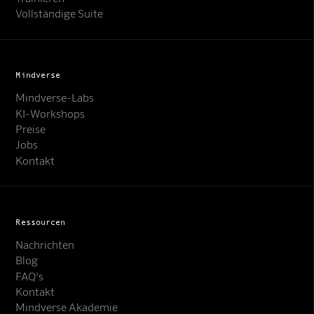
Vollständige Suite
Mindverse
Mindverse-Labs
KI-Workshops
Preise
Jobs
Kontakt
Ressourcen
Nachrichten
Blog
FAQ's
Kontakt
Mindverse Support
Mindverse Akademie
Online · KI-Assistent