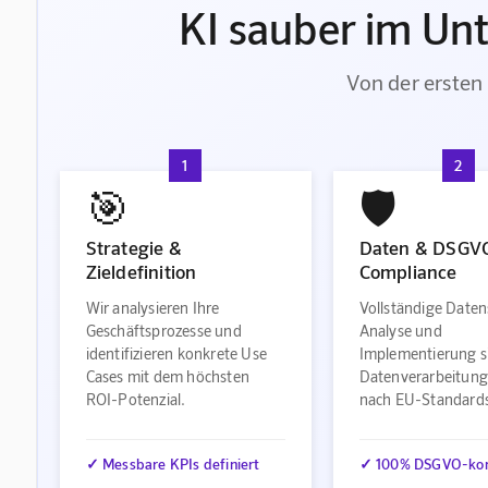
KI sauber im Un
Von der ersten 
1
2
🎯
🛡️
Strategie &
Daten & DSGV
Zieldefinition
Compliance
Wir analysieren Ihre
Vollständige Daten
Geschäftsprozesse und
Analyse und
identifizieren konkrete Use
Implementierung s
Cases mit dem höchsten
Datenverarbeitung
ROI-Potenzial.
nach EU-Standard
✓ Messbare KPIs definiert
✓ 100% DSGVO-ko