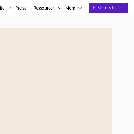
Kostenlos testen
ite
Preise
Ressourcen
Mehr


