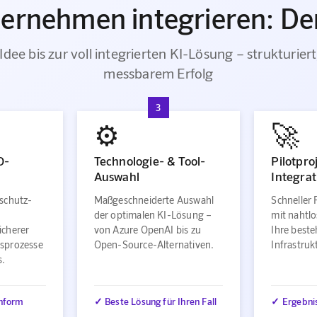
ternehmen integrieren: Der
Idee bis zur voll integrierten KI-Lösung – strukturiert
messbarem Erfolg
3
⚙️
🚀
O-
Technologie- & Tool-
Pilotpro
Auswahl
Integrat
schutz-
Maßgeschneiderte Auswahl
Schneller 
der optimalen KI-Lösung –
mit nahtlo
icherer
von Azure OpenAI bis zu
Ihre best
sprozesse
Open-Source-Alternativen.
Infrastru
s.
nform
✓ Beste Lösung für Ihren Fall
✓ Ergebni