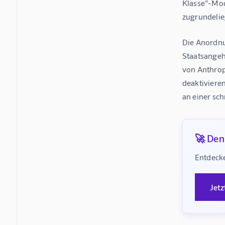
Klasse"-Mod
zugrundelie
Die Anordnun
Staatsangehö
von Anthrop
deaktiviere
an einer sc
🚀 Denk
Entdecke
Jetz