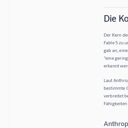
Die K
Der Kern de
Fable 5 zu 
gab an, ein
"eine gering
erkannt wer
Laut Anthro
bestimmte C
verbreitet 
Fähigkeiten
Anthropi