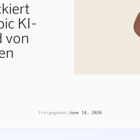
kiert
ic KI-
d von
en
Freigegeben:
June 14, 2026