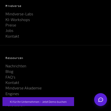
Mindverse
Mindverse-Labs
KI-Workshops
Preise
Jobs
Kontakt
Mindverse Support
Online · KI-Assistent
Ressourcen
Nachrichten
Blog
FAQ's
Mindverse
Kontakt
Mindverse Akademie
Engines
Presse
KI für Ihr Unternehmen – Jetzt Demo buchen
Fallstudien