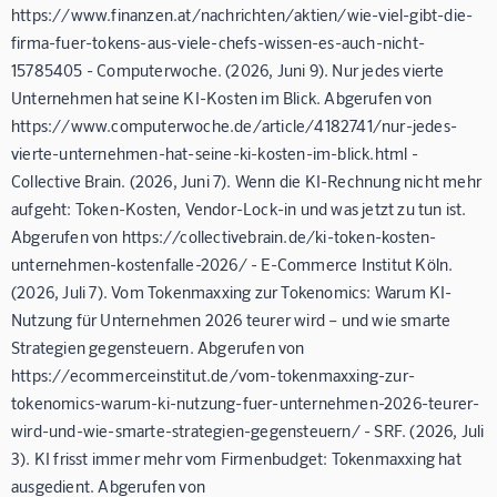
https://www.finanzen.at/nachrichten/aktien/wie-viel-gibt-die-
firma-fuer-tokens-aus-viele-chefs-wissen-es-auch-nicht-
15785405 - Computerwoche. (2026, Juni 9). Nur jedes vierte
Unternehmen hat seine KI-Kosten im Blick. Abgerufen von
https://www.computerwoche.de/article/4182741/nur-jedes-
vierte-unternehmen-hat-seine-ki-kosten-im-blick.html -
Collective Brain. (2026, Juni 7). Wenn die KI-Rechnung nicht mehr
aufgeht: Token-Kosten, Vendor-Lock-in und was jetzt zu tun ist.
Abgerufen von https://collectivebrain.de/ki-token-kosten-
unternehmen-kostenfalle-2026/ - E-Commerce Institut Köln.
(2026, Juli 7). Vom Tokenmaxxing zur Tokenomics: Warum KI-
Nutzung für Unternehmen 2026 teurer wird – und wie smarte
Strategien gegensteuern. Abgerufen von
https://ecommerceinstitut.de/vom-tokenmaxxing-zur-
tokenomics-warum-ki-nutzung-fuer-unternehmen-2026-teurer-
wird-und-wie-smarte-strategien-gegensteuern/ - SRF. (2026, Juli
3). KI frisst immer mehr vom Firmenbudget: Tokenmaxxing hat
ausgedient. Abgerufen von