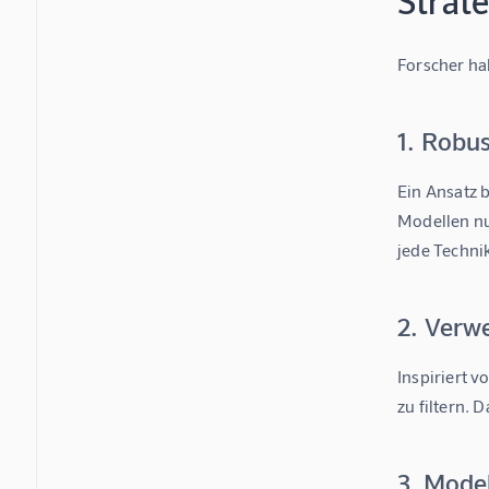
Strat
Forscher ha
1. Robu
Ein Ansatz b
Modellen nu
jede Techni
2. Verw
Inspiriert v
zu filtern. 
3. Mode