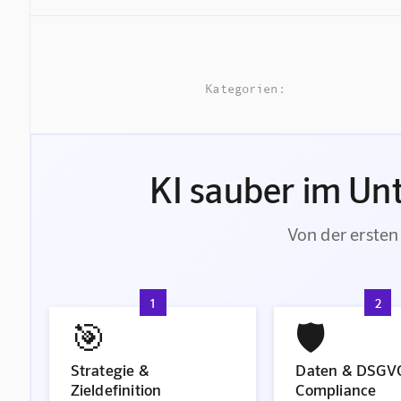
Kategorien:
KI sauber im Un
Von der ersten 
1
2
🎯
🛡️
Strategie &
Daten & DSGV
Zieldefinition
Compliance