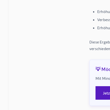
Erhöhun
Verbes
Erhöhun
Diese Ergeb
verschiede
💡 Möc
Mit Mind
Jet