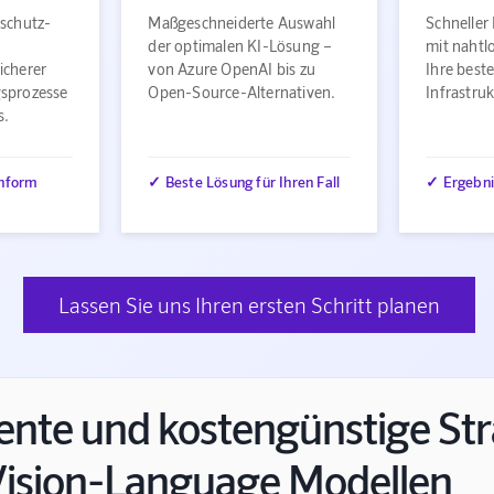
nschutz-
Maßgeschneiderte Auswahl
Schneller
der optimalen KI-Lösung –
mit nahtlo
icherer
von Azure OpenAI bis zu
Ihre best
sprozesse
Open-Source-Alternativen.
Infrastru
s.
nform
✓ Beste Lösung für Ihren Fall
✓ Ergebni
Lassen Sie uns Ihren ersten Schritt planen
iente und kostengünstige St
Vision-Language Modellen