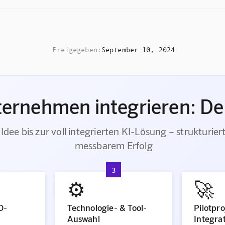
Freigegeben:
September 10, 2024
ternehmen integrieren: De
Idee bis zur voll integrierten KI-Lösung – strukturier
messbarem Erfolg
3
⚙️
🚀
O-
Technologie- & Tool-
Pilotpro
Auswahl
Integra