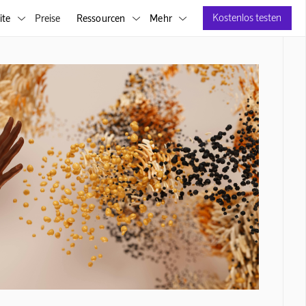
Kostenlos testen
ite
Preise
Ressourcen
Mehr


