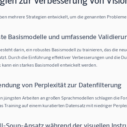
egien zur Verbesserung von Vis
ben mehrere Strategien entwickelt, um die genannten Probleme 
ste Basismodelle und umfassende Validieru
esteht darin, ein robustes Basismodell zu trainieren, das die ne
tzt. Durch die Einführung effektiver Verbesserungen und die D
k kann ein starkes Basismodell entwickelt werden.
endung von Perplexität zur Datenfilterung
on jüngsten Arbeiten an großen Sprachmodellen schlagen die Forsc
Das Training auf einem kuratierten Datensatz mit niedriger Perpl
ll-Soup-Ansatz während der visuellen Inst