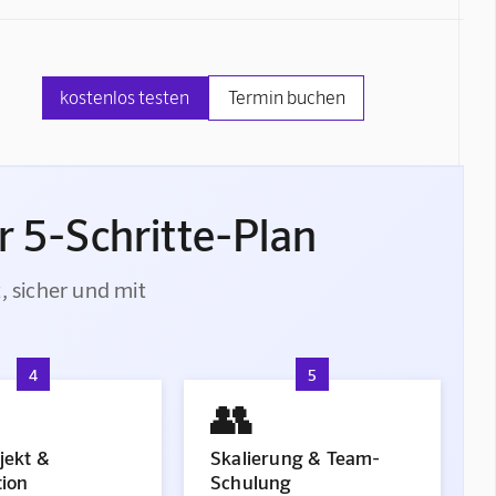
kostenlos testen
Termin buchen
r 5-Schritte-Plan
t, sicher und mit
4
5
👥
jekt &
Skalierung & Team-
tion
Schulung