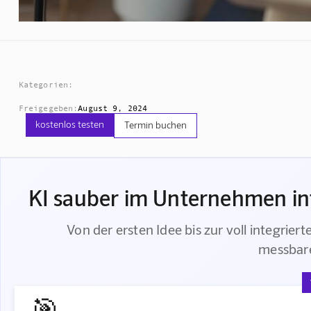
Kategorien:
Freigegeben:
August 9, 2024
kostenlos testen
Termin buchen
KI sauber im Unternehmen int
Von der ersten Idee bis zur voll integrier
messbar
🎯