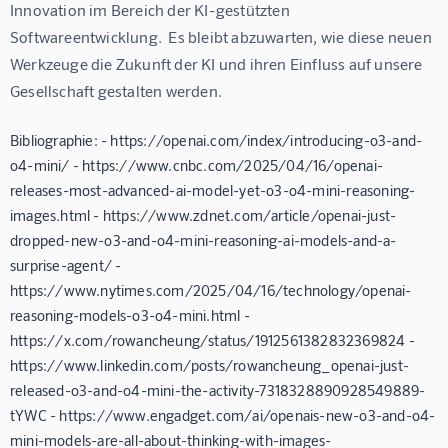
Innovation im Bereich der KI-gestützten 
Softwareentwicklung.  Es bleibt abzuwarten, wie diese neuen 
Werkzeuge die Zukunft der KI und ihren Einfluss auf unsere 
Gesellschaft gestalten werden.
Bibliographie: - https://openai.com/index/introducing-o3-and-
o4-mini/ - https://www.cnbc.com/2025/04/16/openai-
releases-most-advanced-ai-model-yet-o3-o4-mini-reasoning-
images.html - https://www.zdnet.com/article/openai-just-
dropped-new-o3-and-o4-mini-reasoning-ai-models-and-a-
surprise-agent/ -
https://www.nytimes.com/2025/04/16/technology/openai-
reasoning-models-o3-o4-mini.html -
https://x.com/rowancheung/status/1912561382832369824 -
https://www.linkedin.com/posts/rowancheung_openai-just-
released-o3-and-o4-mini-the-activity-7318328890928549889-
tYWC - https://www.engadget.com/ai/openais-new-o3-and-o4-
mini-models-are-all-about-thinking-with-images-