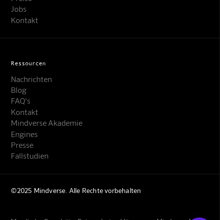
Jobs
Kontakt
Ressourcen
Nachrichten
Blog
FAQ's
Kontakt
Mindverse Support
Mindverse Akademie
Online · KI-Assistent
Engines
Presse
Fallstudien
©2025 Mindverse. Alle Rechte vorbehalten
Mindverse