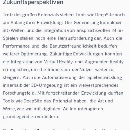
Zukunftsperspektiven
Trotz des großen Potenzials stehen  Tools wie DeepSite noch 
am Anfang ihrer Entwicklung.  Die  Generierung komplexer 
3D-Welten  und die  Integration von  anspruchsvollen  Mini-
Spielen  stellen  noch  eine  Herausforderung dar.  Auch  die  
Performance  und  die  Benutzerfreundlichkeit  bedürfen  
weiterer Optimierung.  Zukünftige Entwicklungen  könnten  
die  Integration von  Virtual Reality  und  Augmented Reality  
ermöglichen, um  die  Immersion  der Nutzer  weiter zu 
steigern.  Auch die  Automatisierung  der  Spielentwicklung  
innerhalb der 3D-Umgebung  ist  ein  vielversprechendes  
Forschungsfeld.  Mit  fortschreitender  Entwicklung  dürften  
Tools  wie DeepSite  das  Potenzial  haben,  die  Art und 
Weise, wie  wir  mit  digitalen  Welten  interagieren,  
grundlegend  zu verändern.