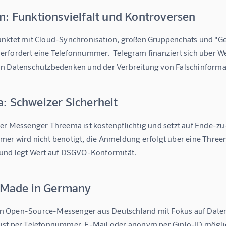
m: Funktionsvielfalt und Kontroversen
nktet mit Cloud-Synchronisation, großen Gruppenchats und "Ge
rfordert eine Telefonnummer.  Telegram finanziert sich über 
n Datenschutzbedenken und der Verbreitung von Falschinforma
: Schweizer Sicherheit
er Messenger Threema ist kostenpflichtig und setzt auf Ende-z
er wird nicht benötigt, die Anmeldung erfolgt über eine Three
und legt Wert auf DSGVO-Konformität.
: Made in Germany
 ein Open-Source-Messenger aus Deutschland mit Fokus auf Datens
st per Telefonnummer, E-Mail oder anonym per Ginlo-ID möglich