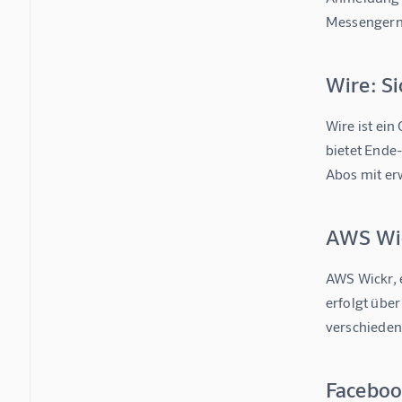
Messengern 
Wire: S
Wire ist ei
bietet Ende
Abos mit er
AWS Wic
AWS Wickr, 
erfolgt übe
verschieden
Faceboo