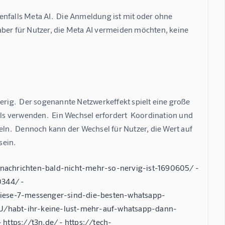
nfalls Meta AI.  Die Anmeldung ist mit oder ohne 
aber für Nutzer, die Meta AI vermeiden möchten, keine 
erig.  Der sogenannte Netzwerkeffekt spielt eine große 
lls verwenden.  Ein Wechsel erfordert  Koordination und 
eln.  Dennoch kann der Wechsel für Nutzer, die Wert auf 
sein.
nachrichten-bald-nicht-mehr-so-nervig-ist-1690605/ -
0344/ -
diese-7-messenger-sind-die-besten-whatsapp-
U/habt-ihr-keine-lust-mehr-auf-whatsapp-dann-
https://t3n.de/ - https://tech-