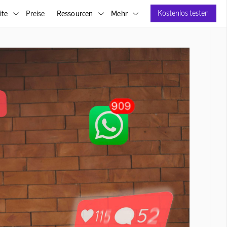
Kostenlos testen
ite
Preise
Ressourcen
Mehr


