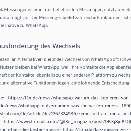
 Messenger ist einer der beliebtesten Messenger, nutzt aber ebe
nto möglich.  Der Messenger bietet zahlreiche Funktionen,  ist 
lternative zu WhatsApp.
ausforderung des Wechsels
elzahl an Alternativen bleibt der Wechsel von WhatsApp oft schwi
e Nutzer bleiben bei WhatsApp, weil ihre Kontakte die App ebenfa
haft der Kontakte, ebenfalls zu einer anderen Plattform zu wechs
 und alternative Funktionen legen, eine lohnende Entscheidung 
ie: - https://t3n.de/news/whatsapp-warum-das-kopieren-von-
n.de/news/whatsapp-nutzernamen-was-ihr-wissen-muesst-169
stral.com/de/article/de/1267324986/keine-lust-auf-meta-ai-
en - https://www.threads.com/@t3n_magazin/post/DKXj8jeKLQ
euch-hier-die-besten-messe - https://t3n.de/tag/messenger/ - 