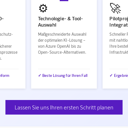
⚙️
🚀
O-
Technologie- & Tool-
Pilotpro
Auswahl
Integrat
schutz-
Maßgeschneiderte Auswahl
Schneller 
der optimalen KI-Lösung –
mit nahtlo
icherer
von Azure OpenAI bis zu
Ihre best
sprozesse
Open-Source-Alternativen.
Infrastru
s.
nform
✓ Beste Lösung für Ihren Fall
✓ Ergebni
Lassen Sie uns Ihren ersten Schritt planen