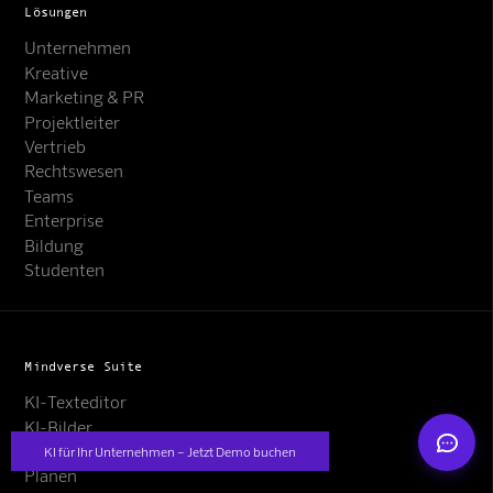
Lösungen
Unternehmen
Kreative
Marketing & PR
Projektleiter
Vertrieb
Rechtswesen
Mindverse Support
Teams
Online · KI-Assistent
Enterprise
Bildung
Studenten
Mindverse
Mindverse Suite
KI-Texteditor
KI-Bilder
KI-Chat
KI für Ihr Unternehmen – Jetzt Demo buchen
Planen