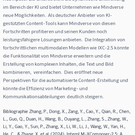
im Bereich der KI und bietet Unternehmen wie Mindverse 
neue Möglichkeiten.  Als deutscher Anbieter von KI-
gestützten Content-Tools kann Mindverse von diesen 
Fortschritten profitieren und seinen Kunden noch 
leistungsfähigere Lösungen anbieten.  Die Integration von 
fortschrittlichen multimodalen Modellen wie IXC-2.5 könnte 
die Funktionalität von Mindverse erweitern und die 
Erstellung von komplexen Inhalten, die Text und Bild 
kombinieren,  vereinfachen.  Dies eröffnet neue 
Perspektiven für die automatisierte Content-Erstellung und 
könnte die Effizienz von Marketing- und 
Kommunikationsabteilungen  deutlich steigern.
Bibliographie Zhang, P., Dong, X., Zang, Y., Cao, Y., Qian, R., Chen,
L., Guo, Q., Duan, H., Wang, B., Ouyang, L., Zhang, S., Zhang, W.,
Li, Y., Gao, Y., Sun, P., Zhang, X., Li, W., Li, J., Wang, W., Yan, H.,
He, C., & Zhang, X. et al. (2024). InternLM-XComposer-2.5: A