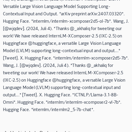
Versatile Large Vision Language Model Supporting Long-
Contextual Input and Output. *arXiv preprint arXiv:2407.03320*.
Hugging Face. *internlm/internlm-xcomposer2d5-ol-7b*. Wang, J.
[@wjqdev]. (2024, Juli 4). *Thanks @_akhaliq for tweeting our
work! We have released InternLM-XComposer-2.5 (IXC-2.5) on
Huggingface @huggingface, a versatile Large Vision Language
Model (LVLM) supporting long-contextual input and output...*
[Tweet]. X. Hugging Face. *internlm/internlm-xcomposer2d5-7b*.
Wang, J. [@wjqdev]. (2024, Juli 4). *Thanks @_akhaliq for
tweeting our work! We have released InternLM-XComposer-2.5
(IXC-2.5) on Huggingface @huggingface, a versatile Large Vision
Language Model (LVLM) supporting long-contextual input and
output...* [Tweet]. X. Hugging Face. *ICTNLP/Llama-3.1-8B-
Omni*. Hugging Face. *internlm/internlm-xcomposer2-vl-7b*.
Hugging Face. *internlm/internlm2_5-7b-chat*.