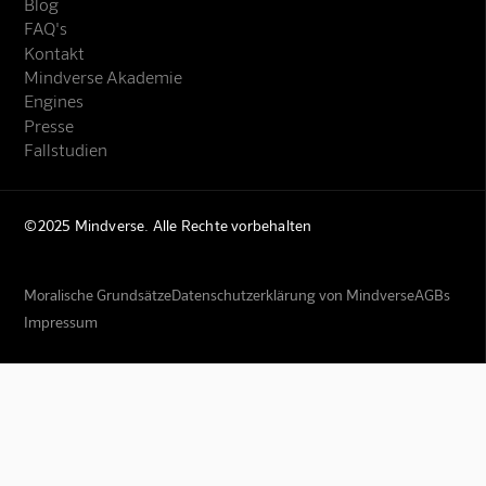
Blog
FAQ's
Kontakt
Mindverse Akademie
Engines
Presse
Fallstudien
©2025 Mindverse. Alle Rechte vorbehalten
Moralische Grundsätze
Datenschutzerklärung von Mindverse
AGBs
Impressum