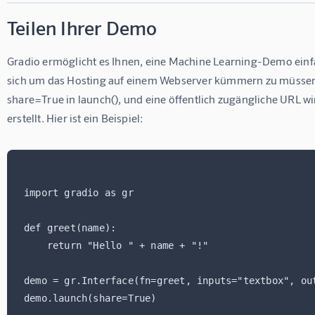
Teilen Ihrer Demo
Gradio ermöglicht es Ihnen, eine Machine Learning-Demo einfa
sich um das Hosting auf einem Webserver kümmern zu müssen.
share=True in launch(), und eine öffentlich zugängliche URL wi
erstellt. Hier ist ein Beispiel:
import gradio as gr

def greet(name):

    return "Hello " + name + "!"

demo = gr.Interface(fn=greet, inputs="textbox", out