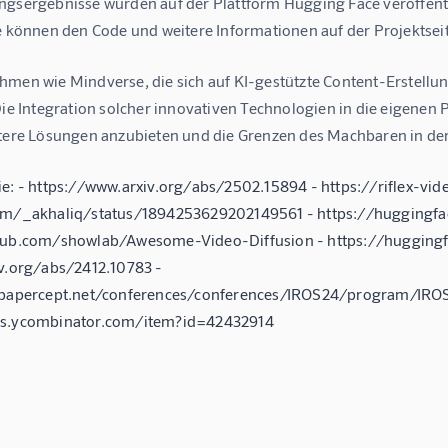
ngsergebnisse wurden auf der Plattform Hugging Face veröffentli
te können den Code und weitere Informationen auf der Projektsei
men wie Mindverse, die sich auf KI-gestützte Content-Erstellung
Die Integration solcher innovativen Technologien in die eigenen
ntere Lösungen anzubieten und die Grenzen des Machbaren in de
e: - https://www.arxiv.org/abs/2502.15894 - https://riflex-vide
om/_akhaliq/status/1894253629202149561 - https://huggingface
hub.com/showlab/Awesome-Video-Diffusion - https://huggingfac
iv.org/abs/2412.10783 -
s.papercept.net/conferences/conferences/IROS24/program/IRO
ws.ycombinator.com/item?id=42432914