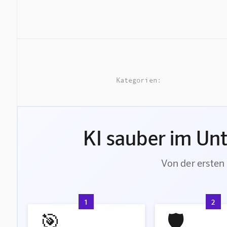
Kategorien:
KI sauber im Un
Von der ersten 
1
2
🎯
🛡️