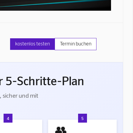
kostenlos testen
Termin buchen
 5-Schritte-Plan
, sicher und mit
4
5
👥