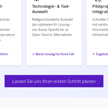
O-
Technologie- & Tool-
Pilotpro
Auswahl
Integrat
schutz-
Maßgeschneiderte Auswahl
Schneller 
der optimalen KI-Lösung –
mit nahtlo
icherer
von Azure OpenAI bis zu
Ihre best
sprozesse
Open-Source-Alternativen.
Infrastru
s.
nform
✓ Beste Lösung für Ihren Fall
✓ Ergebni
Lassen Sie uns Ihren ersten Schritt planen