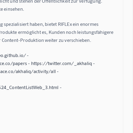
cht und stehen der Öffentlichkeit zur Verfügung.  
te einsehen.
 spezialisiert haben, bietet RIFLEx ein enormes 
 Produkte ermöglicht es, Kunden noch leistungsfähigere 
r Content-Produktion weiter zu verschieben.
o.github.io/ -
.co/papers - https://twitter.com/_akhaliq -
e.co/akhaliq/activity/all -
S24_ContentListWeb_3.html -