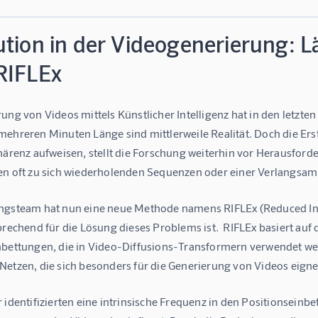
ution in der Videogenerierung: 
RIFLEx
ung von Videos mittels Künstlicher Intelligenz hat in den letzt
ehreren Minuten Länge sind mittlerweile Realität. Doch die Erste
ohärenz aufweisen, stellt die Forschung weiterhin vor Herausfor
en oft zu sich wiederholenden Sequenzen oder einer Verlangs
ngsteam hat nun eine neue Methode namens RIFLEx (Reduced Intri
sprechend für die Lösung dieses Problems ist.  RIFLEx basiert 
nbettungen, die in Video-Diffusions-Transformern verwendet wer
Netzen, die sich besonders für die Generierung von Videos eigne
 identifizierten eine intrinsische Frequenz in den Positionseinb