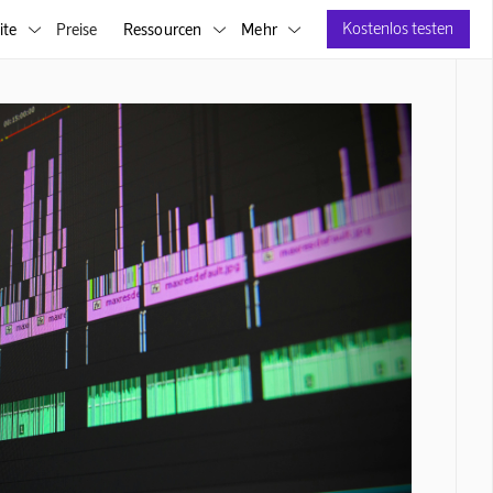
Kostenlos testen
ite
Preise
Ressourcen
Mehr


