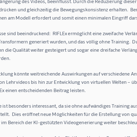
rlängerung des Videos, beeinflusst. Durch die Reduzierung diese
drücken und gleichzeitig die Bewegungskonsistenz erhalten.  Bem
nen am Modell erfordert und somit einen minimalen Eingriff dars
sse sind beeindruckend:  RIFLEx ermöglicht eine zweifache Verlä
Transformern generiert wurden, und das völlig ohne Training.  D
n die Qualität weiter gesteigert und sogar eine dreifache Verlä
rden.
cklung könnte weitreichende Auswirkungen auf verschiedene An
on Lehrvideos bis hin zur Entwicklung von virtuellen Welten – üb
Ex einen entscheidenden Beitrag leisten.
 ist besonders interessant, da sie ohne aufwändiges Training a
ellt.  Dies eröffnet neue Möglichkeiten für die Erstellung von q
 im Bereich der KI-gestützten Videogenerierung weiter beschle