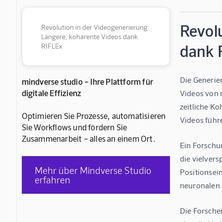
Revol
Revolution in der Videogenerierung:
Längere, kohärente Videos dank
dank 
RIFLEx
Die Generier
mindverse studio – Ihre Plattform für
digitale Effizienz
Videos von m
zeitliche K
Optimieren Sie Prozesse, automatisieren
Videos führ
Sie Workflows und fördern Sie
Zusammenarbeit – alles an einem Ort.
Ein Forschu
die vielver
Mehr über Mindverse Studio
Positionsei
erfahren
neuronalen 
Die Forscher