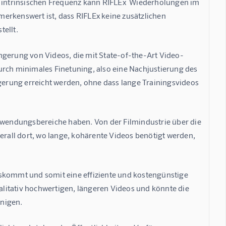
r intrinsischen Frequenz kann RIFLEx  Wiederholungen im 
erkenswert ist, dass RIFLEx keine zusätzlichen 
tellt.
ngerung von Videos, die mit State-of-the-Art Video-
urch minimales Finetuning, also eine Nachjustierung des 
ngerung erreicht werden, ohne dass lange Trainingsvideos 
wendungsbereiche haben. Von der Filmindustrie über die 
erall dort, wo lange, kohärente Videos benötigt werden, 
uskommt und somit eine effiziente und kostengünstige 
ualitativ hochwertigen, längeren Videos und könnte die 
unigen.