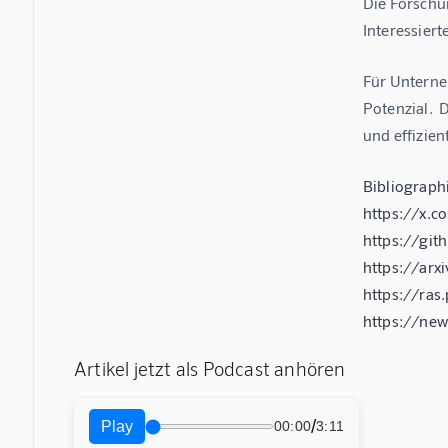
Die Forschu
Interessier
Für Unterneh
Potenzial.  
und effizie
Bibliographi
https://x.c
https://git
https://arx
https://ra
https://ne
Artikel jetzt als Podcast anhören
/
Play
00:00
3:11