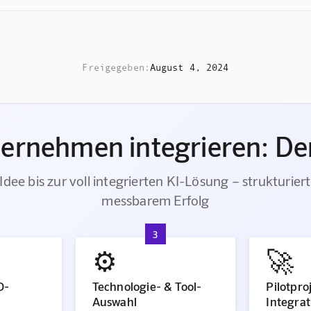
Freigegeben:
August 4, 2024
ternehmen integrieren: Der
Idee bis zur voll integrierten KI-Lösung – strukturiert
messbarem Erfolg
3
⚙️
🚀
O-
Technologie- & Tool-
Pilotpro
Auswahl
Integrat