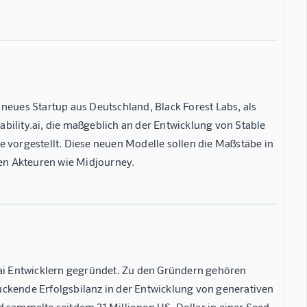
n neues Startup aus Deutschland, Black Forest Labs, als
bility.ai, die maßgeblich an der Entwicklung von Stable
ihe vorgestellt. Diese neuen Modelle sollen die Maßstäbe in
ten Akteuren wie Midjourney.
.ai Entwicklern gegründet. Zu den Gründern gehören
uckende Erfolgsbilanz in der Entwicklung von generativen
d sammelte seitdem 31 Millionen US-Dollar in einer Seed-