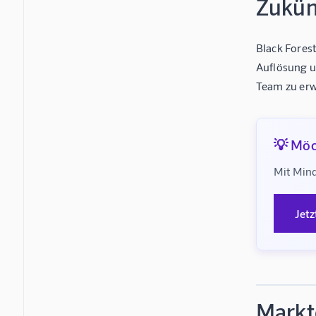
Zukün
Black Forest
Auflösung u
Team zu erw
💡 Möc
Mit Mind
Jetz
Markt