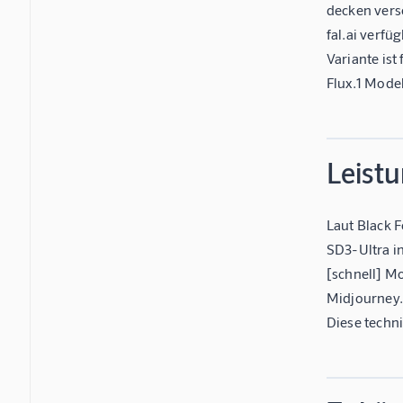
decken vers
fal.ai verfü
Variante ist
Flux.1 Mode
Leist
Laut Black 
SD3-Ultra in
[schnell] Mo
Midjourney.
Diese techn