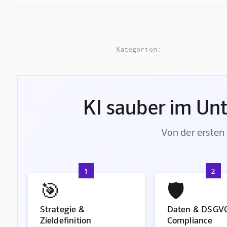
Kategorien:
KI sauber im Un
Von der ersten 
1
2
🎯
🛡️
Strategie &
Daten & DSGV
Zieldefinition
Compliance