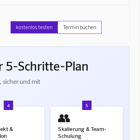
kostenlos testen
Termin buchen
 5-Schritte-Plan
, sicher und mit
4
5
👥
jekt &
Skalierung & Team-
ion
Schulung