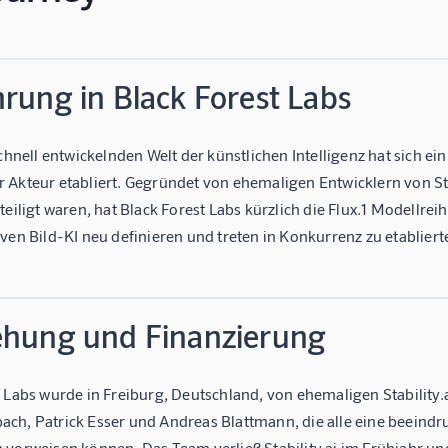
rung in Black Forest Labs
schnell entwickelnden Welt der künstlichen Intelligenz hat sich ei
 Akteur etabliert. Gegründet von ehemaligen Entwicklern von Sta
teiligt waren, hat Black Forest Labs kürzlich die Flux.1 Modellre
ven Bild-KI neu definieren und treten in Konkurrenz zu etablier
ehung und Finanzierung
t Labs wurde in Freiburg, Deutschland, von ehemaligen Stability
ch, Patrick Esser und Andreas Blattmann, die alle eine beeindr
 vorweisen können. Das Team verließ Stability.ai im Frühjahr un