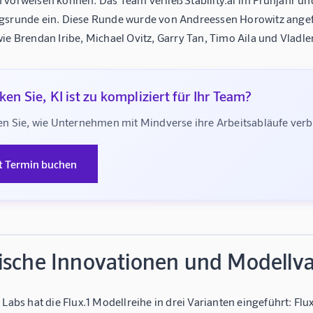
gsrunde ein. Diese Runde wurde von Andreessen Horowitz angef
ie Brendan Iribe, Michael Ovitz, Garry Tan, Timo Aila und Vladl
en Sie, KI ist zu kompliziert für Ihr Team?
n Sie, wie Unternehmen mit Mindverse ihre Arbeitsabläufe ve
t Termin buchen
ische Innovationen und Modellva
 Labs hat die Flux.1 Modellreihe in drei Varianten eingeführt: Flux