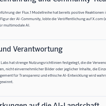
nführung der Flux.1 Modellreihe hat bereits positive Reaktione
Figur der AI-Community, lobte die Veröffentlichung auf X.com (
für multimodale AI.
 und Verantwortung
 Labs hat strenge Nutzungsrichtlinien festgelegt, die die Verwen
en, nicht einvernehmlicher Bilder oder jeglicher Inhalte, die E
gement für Transparenz und ethische AI-Entwicklung wird wahrs
gewinnt.
rkungen auf die AI-Landschaft