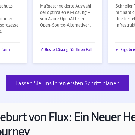
schutz-
Maßgeschneiderte Auswahl
Schneller 
der optimalen KI-Lösung –
mit nahtlo
icherer
von Azure OpenAI bis zu
Ihre best
sprozesse
Open-Source-Alternativen.
Infrastru
s.
nform
✓ Beste Lösung für Ihren Fall
✓ Ergebni
Lassen Sie uns Ihren ersten Schritt planen
eburt von Flux: Ein Neuer H
ourney