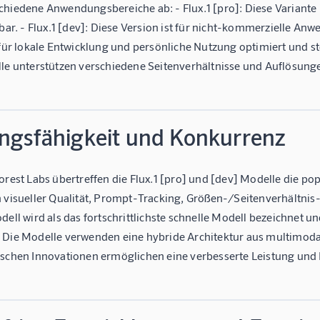
chiedene Anwendungsbereiche ab: - Flux.1 [pro]: Diese Variante
gbar. - Flux.1 [dev]: Diese Version ist für nicht-kommerzielle Anw
 für lokale Entwicklung und persönliche Nutzung optimiert und st
lle unterstützen verschiedene Seitenverhältnisse und Auflösunge
ungsfähigkeit und Konkurrenz
Forest Labs übertreffen die Flux.1 [pro] und [dev] Modelle die 
 visueller Qualität, Prompt-Tracking, Größen-/Seitenverhältnis-Va
dell wird als das fortschrittlichste schnelle Modell bezeichnet und
 Die Modelle verwenden eine hybride Architektur aus multimoda
ischen Innovationen ermöglichen eine verbesserte Leistung und 