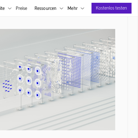
Kostenlos testen
ite
Preise
Ressourcen
Mehr


