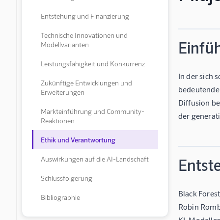
Entstehung und Finanzierung
Technische Innovationen und
Einfüh
Modellvarianten
Leistungsfähigkeit und Konkurrenz
In der sich 
Zukünftige Entwicklungen und
bedeutender
Erweiterungen
Diffusion be
Markteinführung und Community-
der generati
Reaktionen
Ethik und Verantwortung
Auswirkungen auf die AI-Landschaft
Entst
Schlussfolgerung
Black Fores
Bibliographie
Robin Romba
KI-Modellen