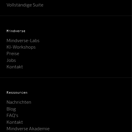
Vollständige Suite
Mindverse
Mindverse-Labs
KI-Workshops
Preise
Jobs
Kontakt
Ressourcen
Nachrichten
Blog
FAQ's
Kontakt
Mindverse Support
Mindverse Akademie
Online · KI-Assistent