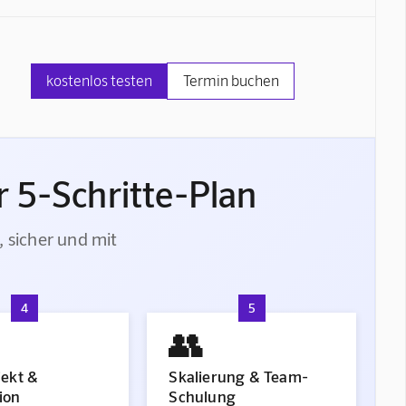
kostenlos testen
Termin buchen
 5-Schritte-Plan
, sicher und mit
4
5
👥
jekt &
Skalierung & Team-
ion
Schulung