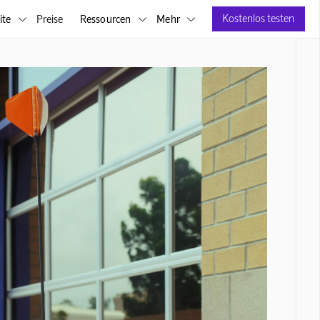
Kostenlos testen
ite
Preise
Ressourcen
Mehr


