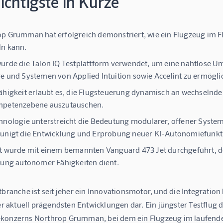
chtigste in Kürze
p Grumman hat erfolgreich demonstriert, wie ein Flugzeug im
ln kann.
urde die Talon IQ Testplattform verwendet, um eine nahtlose
e und Systemen von Applied Intuition sowie Accelint zu ermögli
ähigkeit erlaubt es, die Flugsteuerung dynamisch an wechseln
mpetenzebene auszutauschen.
hnologie unterstreicht die Bedeutung modularer, offener Syst
unigt die Entwicklung und Erprobung neuer KI-Autonomiefunkt
t wurde mit einem bemannten Vanguard 473 Jet durchgeführt, de
rung autonomer Fähigkeiten dient.
tbranche ist seit jeher ein Innovationsmotor, und die Integration
 der aktuell prägendsten Entwicklungen dar. Ein jüngster Testflu
konzerns Northrop Grumman, bei dem ein Flugzeug im laufende