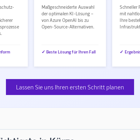
schutz-
Maßgeschneiderte Auswahl
Schneller 
der optimalen KI-Lösung –
mit nahtlo
icherer
von Azure OpenAI bis zu
Ihre best
sprozesse
Open-Source-Alternativen.
Infrastru
s.
nform
✓ Beste Lösung für Ihren Fall
✓ Ergebni
Lassen Sie uns Ihren ersten Schritt planen