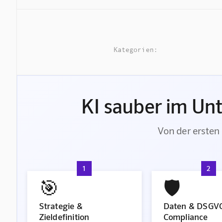
Kategorien:
KI sauber im Un
Von der ersten 
1
2
🎯
🛡️
Strategie &
Daten & DSGV
Zieldefinition
Compliance