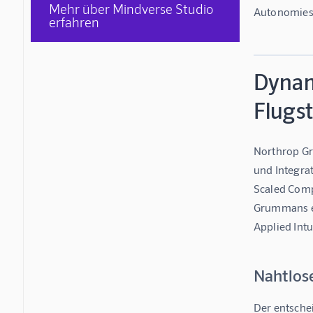
Mehr über Mindverse Studio
Autonomiesy
erfahren
Dynam
Flugs
Northrop Gru
und Integra
Scaled Compo
Grummans ei
Applied Intu
Nahtlos
Der entsche