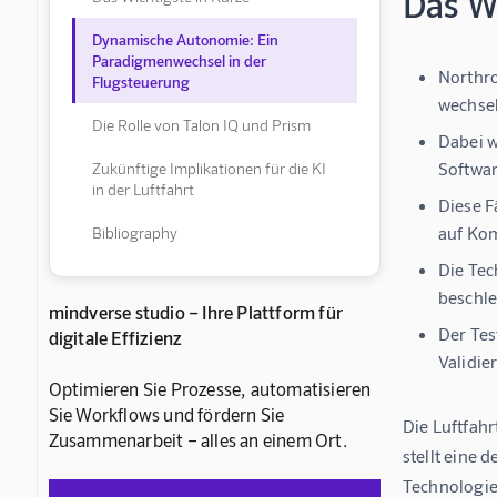
Das Wi
Dynamische Autonomie: Ein
Paradigmenwechsel in der
Northro
Flugsteuerung
wechse
Die Rolle von Talon IQ und Prism
Dabei w
Softwar
Zukünftige Implikationen für die KI
in der Luftfahrt
Diese F
auf Ko
Bibliography
Die Tec
beschle
mindverse studio – Ihre Plattform für
Der Tes
digitale Effizienz
Validie
Optimieren Sie Prozesse, automatisieren
Sie Workflows und fördern Sie
Die Luftfahr
Zusammenarbeit – alles an einem Ort.
stellt eine
Technologie