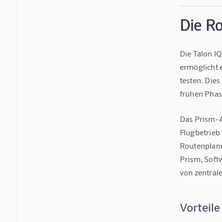
Die Ro
Die Talon IQ
ermöglicht 
testen. Die
frühen Phas
Das Prism-A
Flugbetrieb
Routenplanu
Prism, Soft
von zentral
Vorteil