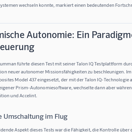
stemen wechseln konnte, markiert einen bedeutenden Fortschrit
ische Autonomie: Ein Paradigme
teuerung
mman führte diesen Test mit seiner Talon IQ Testplattform durch
tion neuer autonomer Missionsfähigkeiten zu beschleunigen. Im
sites Model 437 eingesetzt, der mit der Talon IQ-Technologie au
gener Prism-Autonomiesoftware, wechselte dann aber während
ition und Accelint.
e Umschaltung im Flug
idende Aspekt dieses Tests war die Fähigkeit, die Kontrolle übe