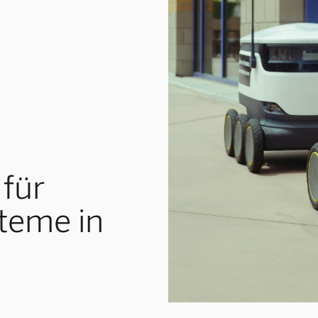
 für
teme in