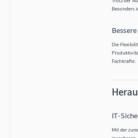
Trotz der A
Besonders i
Bessere
Die Flexibil
Produktivitä
Fachkräfte.
Herau
IT-Siche
Mit der zun
investieren,