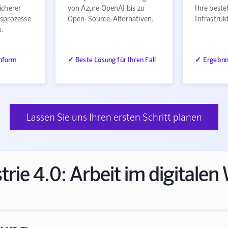
icherer
von Azure OpenAI bis zu
Ihre best
sprozesse
Open-Source-Alternativen.
Infrastru
s.
nform
✓ Beste Lösung für Ihren Fall
✓ Ergebni
Lassen Sie uns Ihren ersten Schritt planen
trie 4.0: Arbeit im digitale