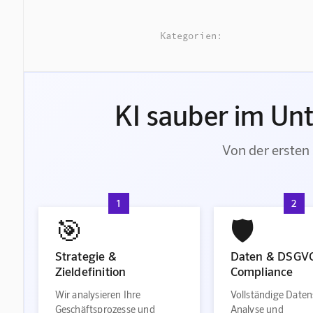
Kategorien:
KI sauber im Un
Von der ersten 
1
2
🎯
🛡️
Strategie &
Daten & DSGV
Zieldefinition
Compliance
Wir analysieren Ihre
Vollständige Daten
Geschäftsprozesse und
Analyse und