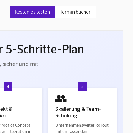
kostenlos testen
Termin buchen
 5-Schritte-Plan
, sicher und mit
4
5
👥
jekt &
Skalierung & Team-
ion
Schulung
Proof of Concept
Unternehmensweiter Rollout
ser Integration in
mit umfassenden