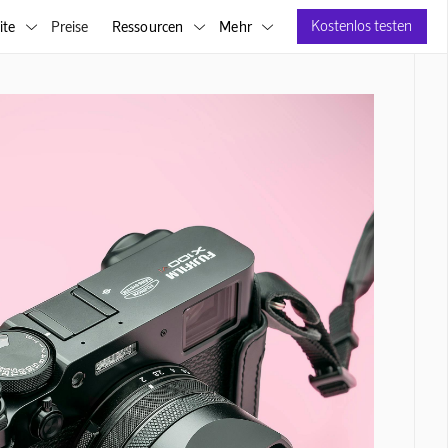
Kostenlos testen
ite
Preise
Ressourcen
Mehr


