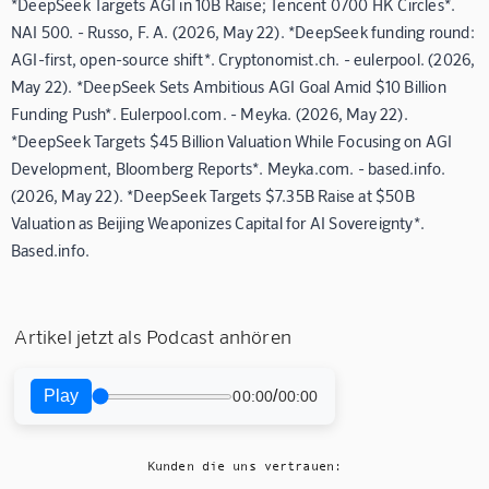
*DeepSeek Targets AGI in 10B Raise; Tencent 0700 HK Circles*.
NAI 500. - Russo, F. A. (2026, May 22). *DeepSeek funding round:
AGI-first, open-source shift*. Cryptonomist.ch. - eulerpool. (2026,
May 22). *DeepSeek Sets Ambitious AGI Goal Amid $10 Billion
Funding Push*. Eulerpool.com. - Meyka. (2026, May 22).
*DeepSeek Targets $45 Billion Valuation While Focusing on AGI
Development, Bloomberg Reports*. Meyka.com. - based.info.
(2026, May 22). *DeepSeek Targets $7.35B Raise at $50B
Valuation as Beijing Weaponizes Capital for AI Sovereignty*.
Based.info.
Artikel jetzt als Podcast anhören
Play
/
00:00
00:00
Kunden die uns vertrauen: