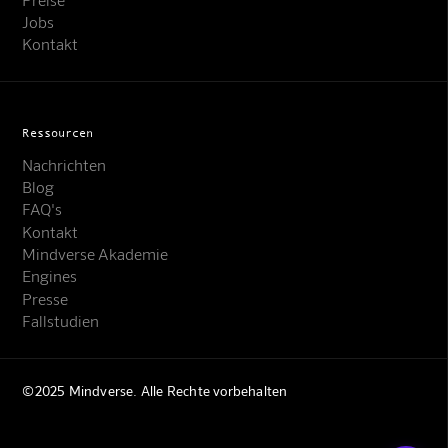
Jobs
Kontakt
Ressourcen
Nachrichten
Blog
FAQ's
Kontakt
Mindverse Support
Mindverse Akademie
Online · KI-Assistent
Engines
Presse
Fallstudien
©2025 Mindverse. Alle Rechte vorbehalten
Mindverse