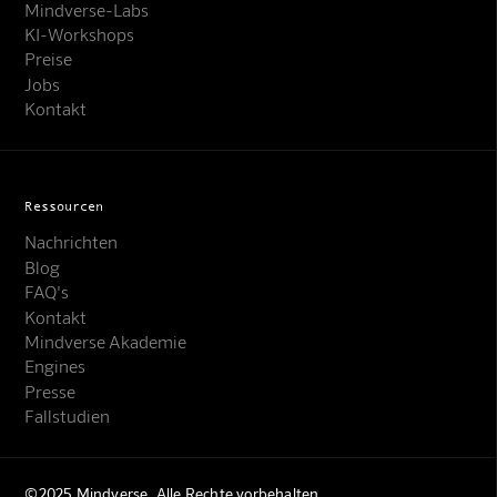
Mindverse-Labs
KI-Workshops
Preise
Jobs
Kontakt
Ressourcen
Nachrichten
Blog
FAQ's
Kontakt
Mindverse Support
Mindverse Akademie
Online · KI-Assistent
Engines
Presse
Fallstudien
©2025 Mindverse. Alle Rechte vorbehalten
Mindverse