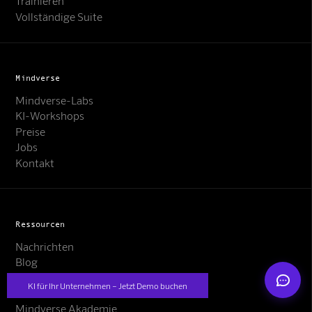
Trainieren
Vollständige Suite
Mindverse
Mindverse-Labs
KI-Workshops
Mindverse Support
Online · KI-Assistent
Preise
Jobs
Kontakt
Ressourcen
Mindverse
Nachrichten
Blog
FAQ's
KI für Ihr Unternehmen – Jetzt Demo buchen
Kontakt
Mindverse Akademie