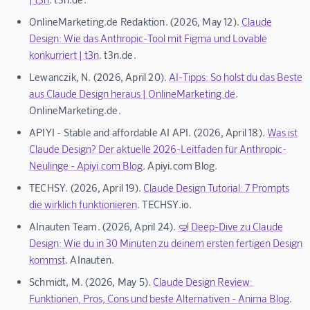
OnlineMarketing.de Redaktion. (2026, May 12).
Claude
Design: Wie das Anthropic-Tool mit Figma und Lovable
konkurriert | t3n
. t3n.de.
Lewanczik, N. (2026, April 20).
AI-Tipps: So holst du das Beste
aus Claude Design heraus | OnlineMarketing.de
.
OnlineMarketing.de.
APIYI - Stable and affordable AI API. (2026, April 18).
Was ist
Claude Design? Der aktuelle 2026-Leitfaden für Anthropic-
Neulinge - Apiyi.com Blog
. Apiyi.com Blog.
TECHSY. (2026, April 19).
Claude Design Tutorial: 7 Prompts
die wirklich funktionieren
. TECHSY.io.
AInauten Team. (2026, April 24).
🤿 Deep-Dive zu Claude
Design: Wie du in 30 Minuten zu deinem ersten fertigen Design
kommst
. AInauten.
Schmidt, M. (2026, May 5).
Claude Design Review:
Funktionen, Pros, Cons und beste Alternativen - Anima Blog
.