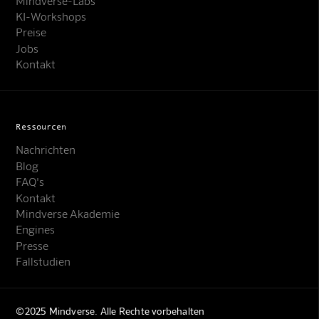
Mindverse-Labs
KI-Workshops
Preise
Jobs
Kontakt
Ressourcen
Nachrichten
Blog
FAQ's
Kontakt
Mindverse Support
Mindverse Akademie
Online · KI-Assistent
Engines
Presse
Fallstudien
©2025 Mindverse. Alle Rechte vorbehalten
Mindverse