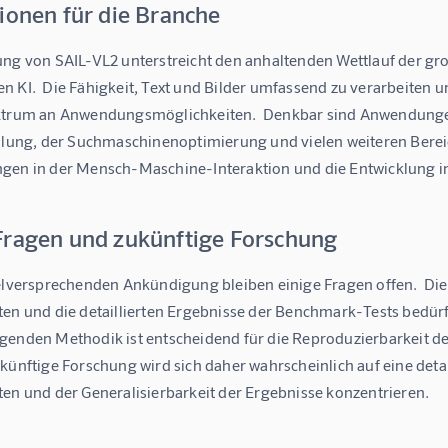
ionen für die Branche
ung von SAIL-VL2 unterstreicht den anhaltenden Wettlauf der g
 KI.  Die Fähigkeit, Text und Bilder umfassend zu verarbeiten un
ktrum an Anwendungsmöglichkeiten.  Denkbar sind Anwendungen 
ellung, der Suchmaschinenoptimierung und vielen weiteren Bereic
gen in der Mensch-Maschine-Interaktion und die Entwicklung in
Fragen und zukünftige Forschung
ielversprechenden Ankündigung bleiben einige Fragen offen.  Die
ten und die detaillierten Ergebnisse der Benchmark-Tests bedür
genden Methodik ist entscheidend für die Reproduzierbarkeit de
künftige Forschung wird sich daher wahrscheinlich auf eine detai
ten und der Generalisierbarkeit der Ergebnisse konzentrieren.