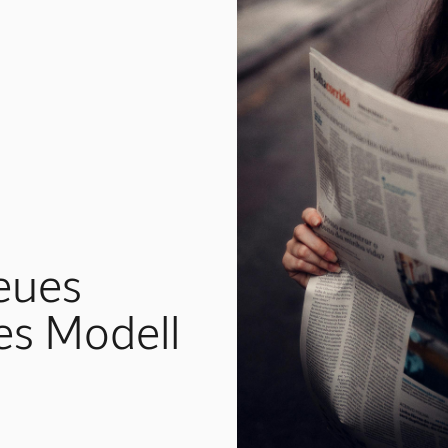
eues
hes Modell