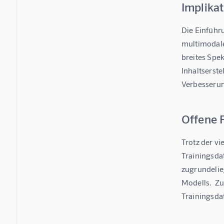
Implikat
Die Einführ
multimodalen
breites Spe
Inhaltserst
Verbesserun
Offene 
Trotz der v
Trainingsda
zugrundelie
Modells.  Zu
Trainingsda