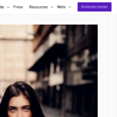
Kostenlos testen
ite
Preise
Ressourcen
Mehr


