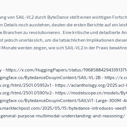
ung von SAIL-VL2 durch ByteDance stellt einen wichtigen Fortsch
n Details noch ausstehen, deuten die ersten Berichte auf ein leis
e Branchen zu revolutionieren.  Eine kritische und detaillierte
ist jedoch unerlässlich, um die tatsächlichen Implikationen die
Monate werden zeigen, wie sich SAIL-VL2 in der Praxis bewähr
hy - https://x.com/HuggingPapers/status/196858842943391371
gingface.co/BytedanceDouyinContent/SAIL-VL-2B - https://x.
iv.org/html/2501.05952v1 - https://aclanthology.org/2025.acl
xiv.org/html/2501.05901v2 - https://modelscope.cn/models/B
ggingface.co/BytedanceDouyinContent/SAILViT-Large-300M-4
w.marktechpost.com/2025/05/15/bytedance-introduces-seed1-
-general-purpose-multimodal-understanding-and-reasoning/