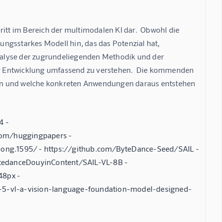
ritt im Bereich der multimodalen KI dar.  Obwohl die 
tungsstarkes Modell hin, das das Potenzial hat, 
 Analyse der zugrundeliegenden Methodik und der 
ser Entwicklung umfassend zu verstehen.  Die kommenden 
en und welche konkreten Anwendungen daraus entstehen 
4 -
com/huggingpapers -
-long.1595/ - https://github.com/ByteDance-Seed/SAIL -
ytedanceDouyinContent/SAIL-VL-8B -
48px -
5-vl-a-vision-language-foundation-model-designed-