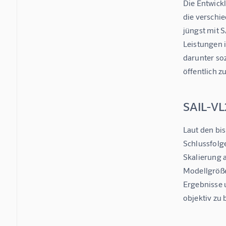
Die Entwickl
die verschi
jüngst mit 
Leistungen 
darunter soz
öffentlich 
SAIL-VL
Laut den bi
Schlussfolge
Skalierung a
Modellgröße
Ergebnisse 
objektiv zu 