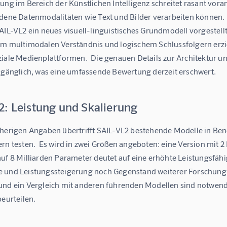
ung im Bereich der Künstlichen Intelligenz schreitet rasant vor
edene Datenmodalitäten wie Text und Bilder verarbeiten können.
SAIL-VL2 ein neues visuell-linguistisches Grundmodell vorgestel
im multimodalen Verständnis und logischem Schlussfolgern erzie
iale Medienplattformen.  Die genauen Details zur Architektur un
zugänglich, was eine umfassende Bewertung derzeit erschwert.
2: Leistung und Skalierung
sherigen Angaben übertrifft SAIL-VL2 bestehende Modelle in Ben
rn testen.  Es wird in zwei Größen angeboten: eine Version mit 2 
uf 8 Milliarden Parameter deutet auf eine erhöhte Leistungsfähig
 und Leistungssteigerung noch Gegenstand weiterer Forschung un
und ein Vergleich mit anderen führenden Modellen sind notwendi
beurteilen.