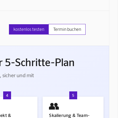
kostenlos testen
Termin buchen
 5-Schritte-Plan
, sicher und mit
4
5
👥
jekt &
Skalierung & Team-