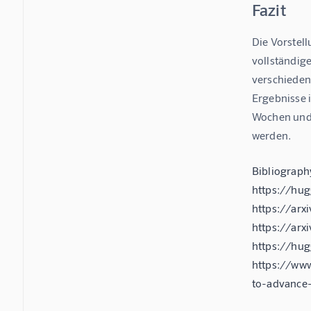
Fazit
Die Vorstell
vollständige
verschieden
Ergebnisse 
Wochen und 
werden.
Bibliograp
https://hug
https://arx
https://ar
https://hu
https://ww
to-advance