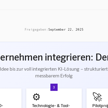
Freigegeben:
September 22, 2025
ternehmen integrieren: Der
Idee bis zur voll integrierten KI-Lösung – strukturiert
messbarem Erfolg
3
⚙️
🚀
O-
Technologie- & Tool-
Pilotpro