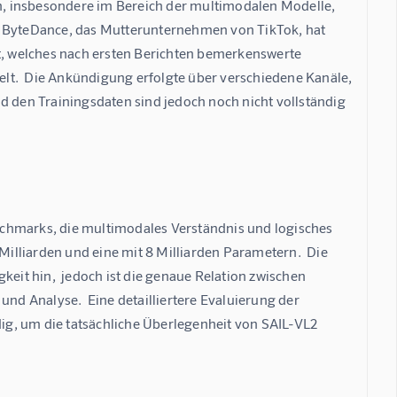
an, insbesondere im Bereich der multimodalen Modelle, 
  ByteDance, das Mutterunternehmen von TikTok, hat 
lt, welches nach ersten Berichten bemerkenswerte 
lt.  Die Ankündigung erfolgte über verschiedene Kanäle, 
d den Trainingsdaten sind jedoch noch nicht vollständig 
chmarks, die multimodales Verständnis und logisches 
Milliarden und eine mit 8 Milliarden Parametern.  Die 
keit hin,  jedoch ist die genaue Relation zwischen 
d Analyse.  Eine detailliertere Evaluierung der 
g, um die tatsächliche Überlegenheit von SAIL-VL2 