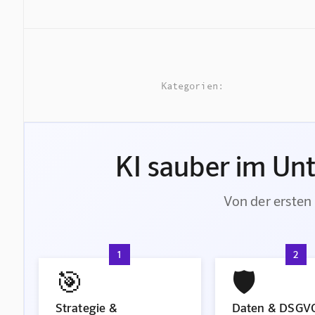
Kategorien:
KI sauber im Un
Von der ersten 
1
2
🎯
🛡️
Strategie &
Daten & DSGV