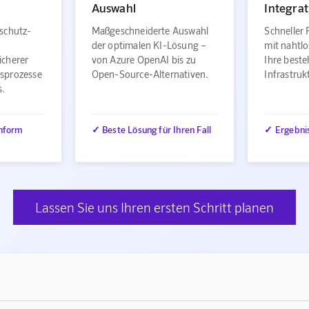
Auswahl
Integrat
schutz-
Maßgeschneiderte Auswahl
Schneller 
der optimalen KI-Lösung –
mit nahtlo
icherer
von Azure OpenAI bis zu
Ihre best
sprozesse
Open-Source-Alternativen.
Infrastru
s.
nform
✓ Beste Lösung für Ihren Fall
✓ Ergebni
Lassen Sie uns Ihren ersten Schritt planen