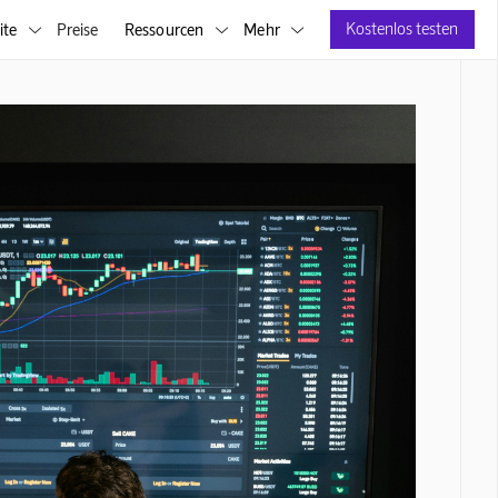
Kostenlos testen
ite
Preise
Ressourcen
Mehr


