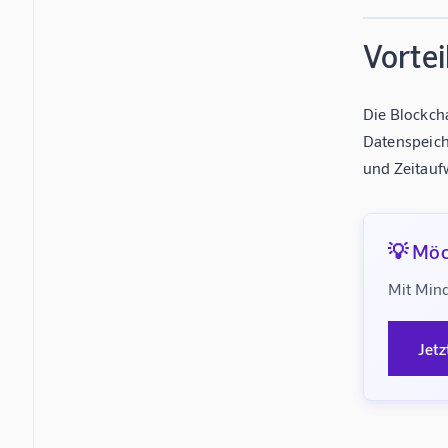
Vortei
Die Blockch
Datenspeich
und Zeitauf
💡 Möc
Mit Mind
Jetz