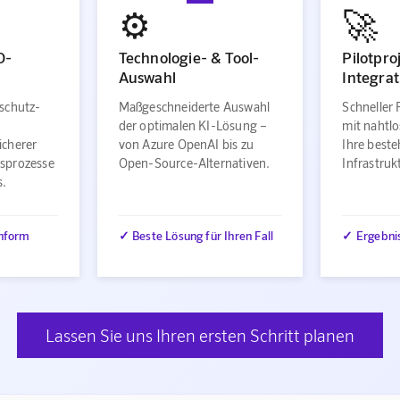
⚙️
🚀
O-
Technologie- & Tool-
Pilotpro
Auswahl
Integrat
schutz-
Maßgeschneiderte Auswahl
Schneller 
der optimalen KI-Lösung –
mit nahtlo
icherer
von Azure OpenAI bis zu
Ihre best
sprozesse
Open-Source-Alternativen.
Infrastru
s.
nform
✓ Beste Lösung für Ihren Fall
✓ Ergebni
Lassen Sie uns Ihren ersten Schritt planen