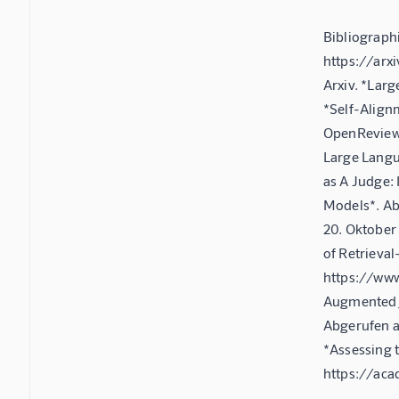
Bibliograph
https://arx
Arxiv. *Lar
*Self-Align
OpenReview.
Large Langu
as A Judge:
Models*. Ab
20. Oktober
of Retrieva
https://ww
Augmented_
Abgerufen 
*Assessing 
https://aca