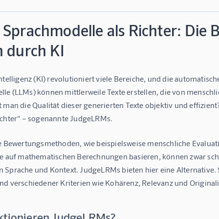
 Sprachmodelle als Richter: Die
n durch KI
ntelligenz (KI) revolutioniert viele Bereiche, und die automatis
le (LLMs) können mittlerweile Texte erstellen, die von menschli
 man die Qualität dieser generierten Texte objektiv und effizient
ichter" – sogenannte JudgeLRMs.
le Bewertungsmethoden, wie beispielsweise menschliche Evaluatio
e auf mathematischen Berechnungen basieren, können zwar schnell
 Sprache und Kontext. JudgeLRMs bieten hier eine Alternative. Si
d verschiedener Kriterien wie Kohärenz, Relevanz und Originalit
ktionieren JudgeLRMs?