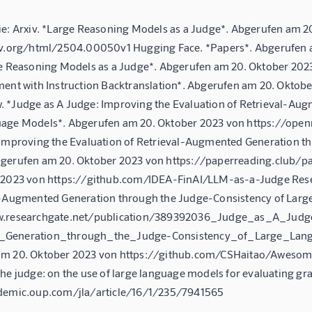
ie: Arxiv. *Large Reasoning Models as a Judge*. Abgerufen am 2
iv.org/html/2504.00050v1 Hugging Face. *Papers*. Abgerufen 
ge Reasoning Models as a Judge*. Abgerufen am 20. Oktober 20
ment with Instruction Backtranslation*. Abgerufen am 20. Okto
 *Judge as A Judge: Improving the Evaluation of Retrieval-Au
age Models*. Abgerufen am 20. Oktober 2023 von https://op
 Improving the Evaluation of Retrieval-Augmented Generation t
gerufen am 20. Oktober 2023 von https://paperreading.club/
 2023 von https://github.com/IDEA-FinAI/LLM-as-a-Judge Resea
l-Augmented Generation through the Judge-Consistency of Lar
w.researchgate.net/publication/389392036_Judge_as_A_Judg
Generation_through_the_Judge-Consistency_of_Large_Lang
am 20. Oktober 2023 von https://github.com/CSHaitao/Awesom
the judge: on the use of large language models for evaluating g
demic.oup.com/jla/article/16/1/235/7941565