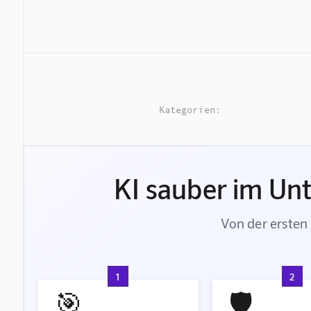
Kategorien:
KI sauber im Un
Von der ersten 
1
2
🎯
🛡️