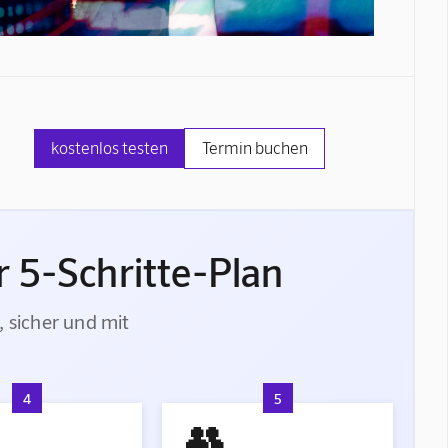
kostenlos testen
Termin buchen
 5-Schritte-Plan
, sicher und mit
4
5
👥