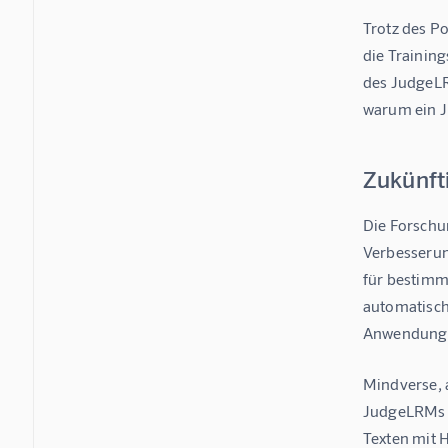
Trotz des P
die Trainin
des JudgeLRM
warum ein J
Zukünft
Die Forschu
Verbesserun
für bestimm
automatische
Anwendung v
Mindverse, 
JudgeLRMs i
Texten mit H