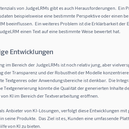
otenzials von JudgeLRMs gibt es auch Herausforderungen.  Ein Pr
gsdaten beispielsweise eine bestimmte Perspektive oder einen b
 beeinflussen.  Ein weiteres Problem ist die Erklärbarkeit der E
udgeLRM einen Text auf eine bestimmte Weise bewertet hat.
ige Entwicklungen
ng im Bereich der JudgeLRMs ist noch relativ jung, aber vielvers
g der Transparenz und der Robustheit der Modelle konzentrieren
te Textgenres oder Anwendungsbereiche ist denkbar.  Die Integr
 Textgenerierung könnte die Qualität der generierten Inhalte de
on KI im Bereich der Textverarbeitung eröffnen.
als Anbieter von KI-Lösungen, verfolgt diese Entwicklungen mit g
n seine Produkte.  Das Ziel ist es, Kunden eine umfassende Plat
ilfe von KI zu bieten.