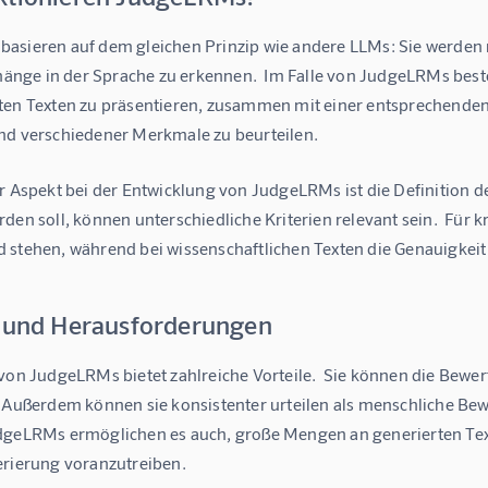
asieren auf dem gleichen Prinzip wie andere LLMs: Sie werden 
ge in der Sprache zu erkennen.  Im Falle von JudgeLRMs besteh
ten Texten zu präsentieren, zusammen mit einer entsprechenden B
nd verschiedener Merkmale zu beurteilen.
r Aspekt bei der Entwicklung von JudgeLRMs ist die Definition d
den soll, können unterschiedliche Kriterien relevant sein.  Für kr
 stehen, während bei wissenschaftlichen Texten die Genauigkeit
e und Herausforderungen
 von JudgeLRMs bietet zahlreiche Vorteile.  Sie können die Bewe
 Außerdem können sie konsistenter urteilen als menschliche Bewer
dgeLRMs ermöglichen es auch, große Mengen an generierten Text
erierung voranzutreiben.