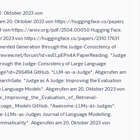
0. Oktober 2023 von
am 20. Oktober 2023 von https://huggingface.co/papers
23 von https://arxiv.org/pdf/2504.00050 Hugging Face.
ber 2023 von https://huggingface.co/papers/2310.17631
gmented Generation through the Judge-Consistency of
enreview.net/forum?id=xsELpEPn4A PaperReading. *Judge
hrough the Judge-Consistency of Large Language
page?id=296494 GitHub. *LLM-as-a-Judge*. Abgerufen am
rchGate. *Judge as A Judge: Improving the Evaluation
ge Language Models*. Abgerufen am 20. Oktober 2023 von
e_Improving_the_Evaluation_of_Retrieval-
uage_Models GitHub. *Awesome-LLMs-as-Judges*.
e-LLMs-as-Judges Journal of Language Modelling.
rammaticality*. Abgerufen am 20. Oktober 2023 von