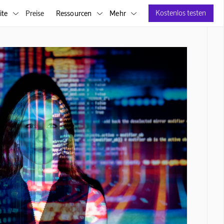
Kostenlos testen
ite
Preise
Ressourcen
Mehr


