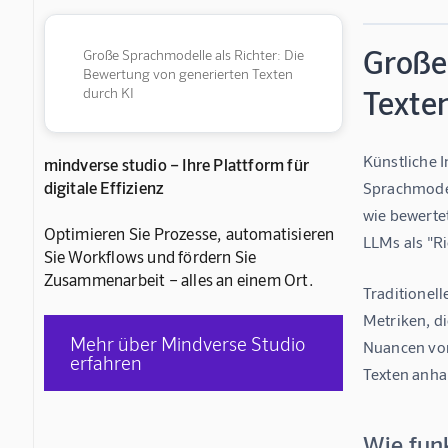
Große
Große Sprachmodelle als Richter: Die
Bewertung von generierten Texten
Texte
durch KI
Künstliche I
mindverse studio – Ihre Plattform für
digitale Effizienz
Sprachmodel
wie bewertet
Optimieren Sie Prozesse, automatisieren
LLMs als "R
Sie Workflows und fördern Sie
Zusammenarbeit – alles an einem Ort.
Traditionel
Metriken, di
Mehr über Mindverse Studio
Nuancen von
erfahren
Texten anhan
Wie fun