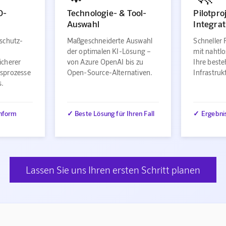
O-
Technologie- & Tool-
Pilotpro
Auswahl
Integrat
schutz-
Maßgeschneiderte Auswahl
Schneller 
der optimalen KI-Lösung –
mit nahtlo
icherer
von Azure OpenAI bis zu
Ihre best
sprozesse
Open-Source-Alternativen.
Infrastru
s.
nform
✓ Beste Lösung für Ihren Fall
✓ Ergebni
Lassen Sie uns Ihren ersten Schritt planen