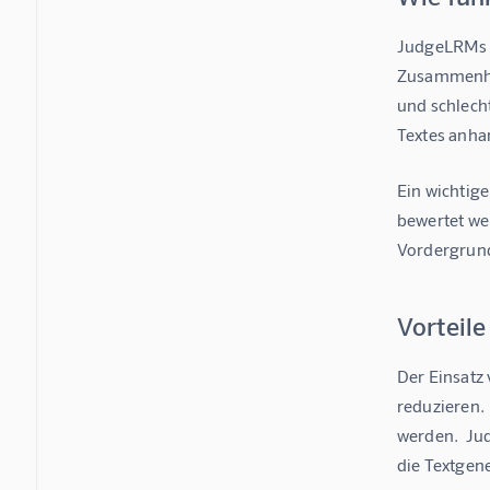
JudgeLRMs b
Zusammenhän
und schlech
Textes anha
Ein wichtige
bewertet wer
Vordergrund
Vorteil
Der Einsatz
reduzieren. 
werden.  Ju
die Textgen