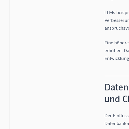
LLMs beispi
Verbesserung
anspruchsvo
Eine höhere
erhöhen. Dar
Entwicklung
Daten
und C
Der Einflus
Datenbankad