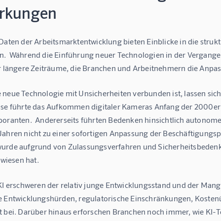
rkungen
 Daten der Arbeitsmarktentwicklung bieten Einblicke in die stru
n.  Während die Einführung neuer Technologien in der Vergangen
er längere Zeiträume, die Branchen und Arbeitnehmern die Anpa
 neue Technologie mit Unsicherheiten verbunden ist, lassen sich
ise führte das Aufkommen digitaler Kameras Anfang der 2000er
boranten.  Andererseits führten Bedenken hinsichtlich autonom
Jahren nicht zu einer sofortigen Anpassung der Beschäftigungs
urde aufgrund von Zulassungsverfahren und Sicherheitsbedenken 
erwiesen hat.
 KI erschweren der relativ junge Entwicklungsstand und der Mang
e Entwicklungshürden, regulatorische Einschränkungen, Kosten
t bei. Darüber hinaus erforschen Branchen noch immer, wie KI-To