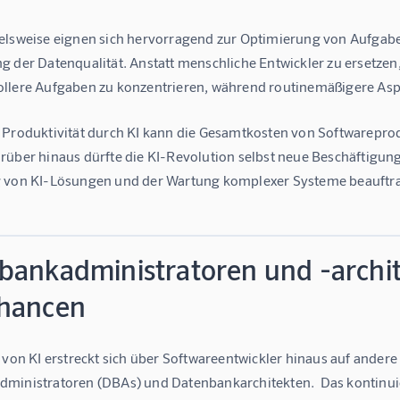
elsweise eignen sich hervorragend zur Optimierung von Aufgab
 der Datenqualität. Anstatt menschliche Entwickler zu ersetzen,
llere Aufgaben zu konzentrieren, während routinemäßigere Aspe
 Produktivität durch KI kann die Gesamtkosten von Softwarepr
über hinaus dürfte die KI-Revolution selbst neue Beschäftigungs
 von KI-Lösungen und der Wartung komplexer Systeme beauftra
bankadministratoren und -archi
hancen
s von KI erstreckt sich über Softwareentwickler hinaus auf ande
ministratoren (DBAs) und Datenbankarchitekten.  Das kontinui