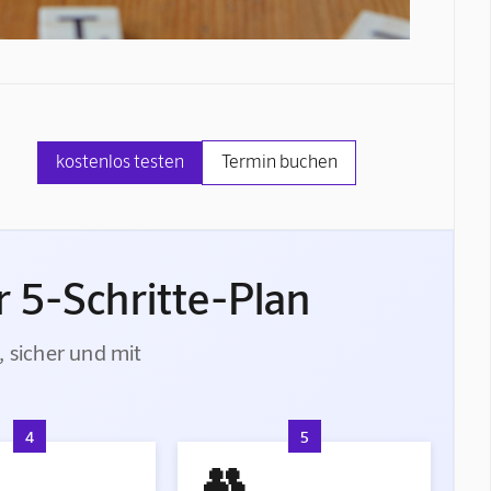
kostenlos testen
Termin buchen
 5-Schritte-Plan
, sicher und mit
4
5
👥