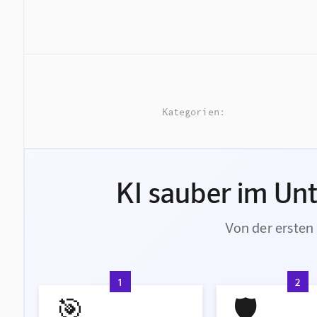
Kategorien:
KI sauber im Un
Von der ersten 
1
2
🎯
🛡️