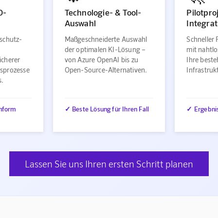
O-
Technologie- & Tool-
Pilotpro
Auswahl
Integrat
schutz-
Maßgeschneiderte Auswahl
Schneller 
der optimalen KI-Lösung –
mit nahtlo
icherer
von Azure OpenAI bis zu
Ihre best
sprozesse
Open-Source-Alternativen.
Infrastru
s.
nform
✓ Beste Lösung für Ihren Fall
✓ Ergebni
Lassen Sie uns Ihren ersten Schritt planen