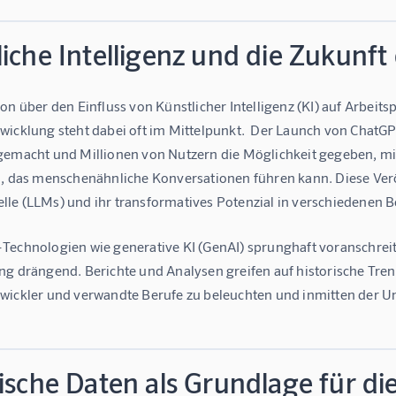
iche Intelligenz und die Zukunf
on über den Einfluss von Künstlicher Intelligenz (KI) auf Arbei
wicklung steht dabei oft im Mittelpunkt.  Der Launch von ChatG
gemacht und Millionen von Nutzern die Möglichkeit gegeben, mit
n, das menschenähnliche Konversationen führen kann. Diese Ver
le (LLMs) und ihr transformatives Potenzial in verschiedenen Be
Technologien wie generative KI (GenAI) sprunghaft voranschreite
ng drängend. Berichte und Analysen greifen auf historische Tre
wickler und verwandte Berufe zu beleuchten und inmitten der Un
ische Daten als Grundlage für di