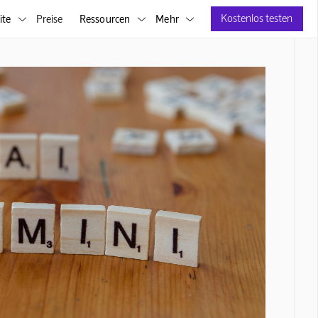
Kostenlos testen
ite
Preise
Ressourcen
Mehr


