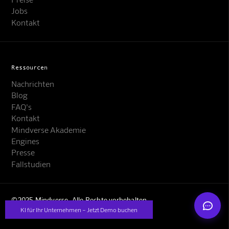
Jobs
Kontakt
Ressourcen
Nachrichten
Mindverse Support
Blog
Online · KI-Assistent
FAQ's
Kontakt
Mindverse Akademie
Engines
Presse
Fallstudien
Mindverse
©2025 Mindverse. Alle Rechte vorbehalten
KI für Ihr Unternehmen – Jetzt Demo buchen