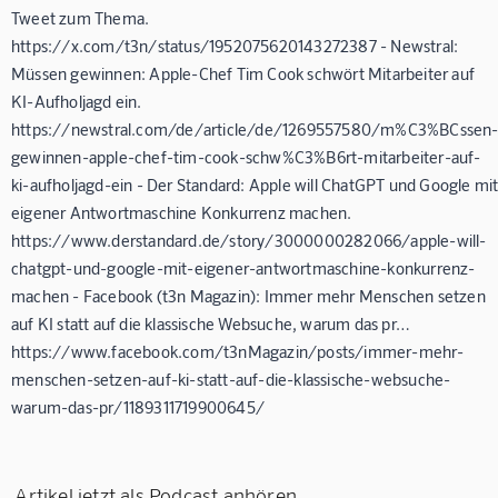
Tweet zum Thema.
https://x.com/t3n/status/1952075620143272387 - Newstral:
Müssen gewinnen: Apple-Chef Tim Cook schwört Mitarbeiter auf
KI-Aufholjagd ein.
https://newstral.com/de/article/de/1269557580/m%C3%BCssen
gewinnen-apple-chef-tim-cook-schw%C3%B6rt-mitarbeiter-auf-
ki-aufholjagd-ein - Der Standard: Apple will ChatGPT und Google mi
eigener Antwortmaschine Konkurrenz machen.
https://www.derstandard.de/story/3000000282066/apple-will-
chatgpt-und-google-mit-eigener-antwortmaschine-konkurrenz-
machen - Facebook (t3n Magazin): Immer mehr Menschen setzen
auf KI statt auf die klassische Websuche, warum das pr…
https://www.facebook.com/t3nMagazin/posts/immer-mehr-
menschen-setzen-auf-ki-statt-auf-die-klassische-websuche-
warum-das-pr/1189311719900645/
Artikel jetzt als Podcast anhören