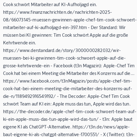
Cook schwört Mitarbeiter auf KI-Aufholjagd ein.
https://www.finanznachrichten.de/nachrichten-2025-
08/66073145-muessen-gewinnen-apple-chef-tim-cook-schwoert-
mitarbeiter-auf-ki-aufholjagd-ein-397.htm - Der Standard: Wir
müssen bei KI gewinnen: Tim Cook schwört Apple auf die große
Kehrtwende ein.
https://www.derstandard.de/story/3000000282032/wir-
muessen-bei-ki-gewinnen-tim-cook-schwoert-apple-auf-die-
grosse-kehrtwende-ein - Facebook (t3n Magazin): Apple-Chef Tim
Cook hat bei einem Meeting die Mitarbeiter des Konzerns auf die…
https://www.facebook.com/t3nMagazin/posts/apple-chef-tim-
cook-hat-bei-einem-meeting-die-mitarbeiter-des-konzerns-auf-
die-n/1189492916549192/ - The Decoder: Apple-Chef Tim Cook
schwört Team auf KI ein: Apple muss das tun, Apple wird das tun.
https://the-decoder.de/apple-chef-tim-cook-schwoert-team-auf-
ki-ein-apple-muss-das-tun-apple-wird-das-tun/ - t3n: Apple baut
eigene KI als ChatGPT-Alternative. https://t3n.de/news/apple-
baut-eigene-ki-als-chatgpt-alternative-1700551/ - X (Twitter): t3n-