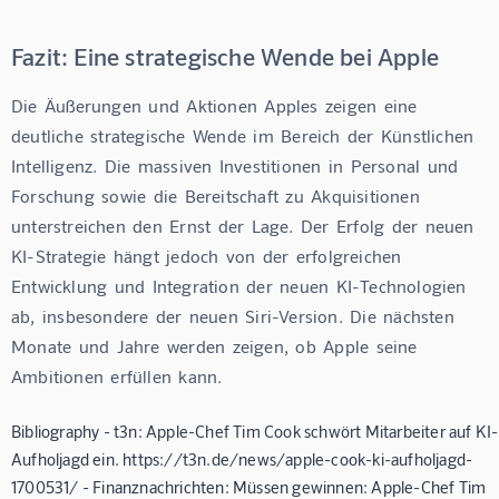
Fazit: Eine strategische Wende bei Apple
Die  Äußerungen  und  Aktionen  Apples  zeigen  eine  
deutliche  strategische  Wende  im  Bereich  der  Künstlichen  
Intelligenz.  Die  massiven  Investitionen  in  Personal  und  
Forschung  sowie  die  Bereitschaft  zu  Akquisitionen  
unterstreichen  den  Ernst  der  Lage.  Der  Erfolg  der  neuen  
KI-Strategie  hängt  jedoch  von  der  erfolgreichen  
Entwicklung  und  Integration  der  neuen  KI-Technologien  
ab,  insbesondere  der  neuen  Siri-Version.  Die  nächsten  
Monate  und  Jahre  werden  zeigen,  ob  Apple  seine  
Ambitionen  erfüllen  kann.
Bibliography - t3n: Apple-Chef Tim Cook schwört Mitarbeiter auf KI-
Aufholjagd ein. https://t3n.de/news/apple-cook-ki-aufholjagd-
1700531/ - Finanznachrichten: Müssen gewinnen: Apple-Chef Tim