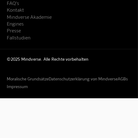
FAQ's
Kontakt
Mindverse Akademie
Engines
Presse
Fallstudien
©2025 Mindverse. Alle Rechte vorbehalten
Moralische Grundsätze
Datenschutzerklärung von Mindverse
AGBs
Impressum
Mindverse Support
Online · KI-Assistent