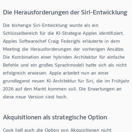
Die Herausforderungen der Siri-Entwicklung
Die  bisherige  Siri-Entwicklung  wurde  als  ein  
Schlüsselbereich  für  die  KI-Strategie  Apples  identifiziert.  
Apples  Softwarechef  Craig  Federighi  erläuterte  in  dem  
Meeting  die  Herausforderungen  der  vorherigen  Ansätze.  
Die  Kombination  einer  hybriden  Architektur  für  einfache  
Befehle  und  ein  großes  Sprachmodell  hatte  sich  als  nicht  
erfolgreich  erwiesen.  Apple  arbeitet  nun  an  einer  
grundlegend  neuen  KI-Architektur  für  Siri,  die  im  Frühjahr  
2026  auf  den  Markt  kommen  soll.  Die  Erwartungen  an  
diese  neue  Version  sind  hoch.
Akquisitionen als strategische Option
Cook  ließ  auch  die  Option  von  Akquisitionen  nicht  