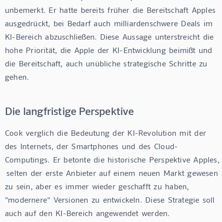
unbemerkt.  Er  hatte  bereits  früher  die  Bereitschaft  Apples  
ausgedrückt,  bei  Bedarf  auch  milliardenschwere  Deals  im  
KI-Bereich  abzuschließen.  Diese  Aussage  unterstreicht  die  
hohe  Priorität,  die  Apple  der  KI-Entwicklung  beimißt  und  
die  Bereitschaft,  auch  unübliche  strategische  Schritte  zu  
gehen.
Die langfristige Perspektive
Cook  verglich  die  Bedeutung  der  KI-Revolution  mit  der  
des  Internets,  der  Smartphones  und  des  Cloud-
Computings.  Er  betonte  die  historische  Perspektive  Apples, 
 selten  der  erste  Anbieter  auf  einem  neuen  Markt  gewesen  
zu  sein,  aber  es  immer  wieder  geschafft  zu  haben,  
"modernere"  Versionen  zu  entwickeln.  Diese  Strategie  soll  
auch  auf  den  KI-Bereich  angewendet  werden.