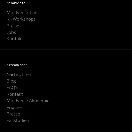
Mindverse
Mindverse-Labs
KI-Workshops
Preise
Jobs
Kontakt
Ressourcen
Nachrichten
Blog
FAQ's
Kontakt
Mindverse Support
Mindverse Akademie
Online · KI-Assistent
Engines
Presse
Fallstudien