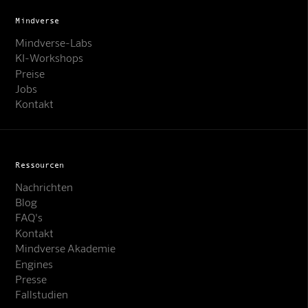
Mindverse
Mindverse-Labs
KI-Workshops
Preise
Jobs
Kontakt
Ressourcen
Nachrichten
Blog
FAQ's
Kontakt
Mindverse Support
Mindverse Akademie
Online · KI-Assistent
Engines
Presse
Fallstudien