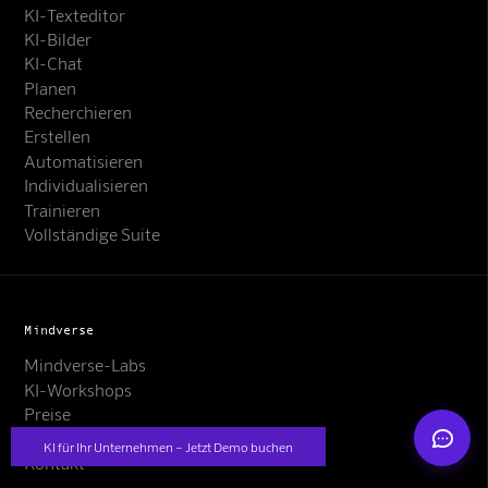
KI-Texteditor
KI-Bilder
KI-Chat
Planen
Recherchieren
Erstellen
Automatisieren
Mindverse Support
Individualisieren
Online · KI-Assistent
Trainieren
Vollständige Suite
Mindverse
Mindverse
Mindverse-Labs
KI-Workshops
Preise
Jobs
KI für Ihr Unternehmen – Jetzt Demo buchen
Kontakt