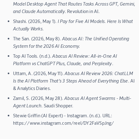
Model Desktop Agent That Routes Tasks Across GPT, Gemini,
and Claude Automatically
. Revolution in AI.
Shashi. (2026, May 1).
I Pay for Five AI Models. Here Is What
Actually Works.
The San. (2026, May 8).
Abacus AI: The Unified Operating
System for the 2026 AI Economy.
Top AI Tools. (n.d.).
Abacus AI Review: All-in-One AI
Platform vs ChatGPT Plus, Claude, and Perplexity
.
Uttam, A. (2026, May 11).
Abacus AI Review 2026: ChatLLM
Is the AI Platform That’s 3 Steps Ahead of Everything Else
. AI
& Analytics Diaries.
Zamil, S. (2026, May 28).
Abacus AI Agent Swarms - Multi-
Agent Launch
. Saudi Shopper.
Stewie Griffin (AI Expert) - Instagram. (n.d.). URL:
https://www.instagram.com/reel/DY2FaVSpJng/