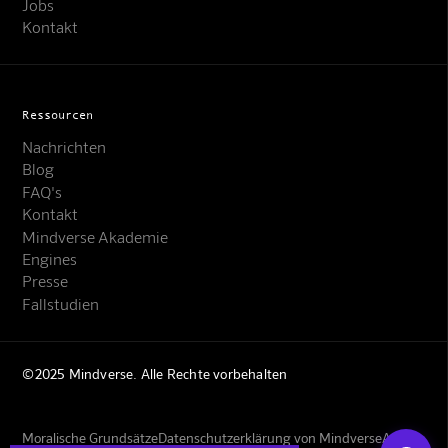
Jobs
Kontakt
Ressourcen
Nachrichten
Blog
FAQ's
Kontakt
Mindverse Support
Mindverse Akademie
Online · KI-Assistent
Engines
Presse
Fallstudien
©2025 Mindverse. Alle Rechte vorbehalten
Mindverse
Moralische Grundsätze
Datenschutzerklärung von Mindverse
AGBs