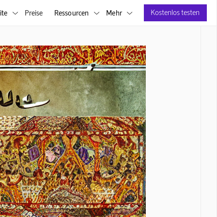
Kostenlos testen
ite
Preise
Ressourcen
Mehr


