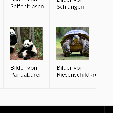
Seifenblasen
Schlangen
Bilder von
Bilder von
Pandabären
Riesenschildkröten
Mindverse Support
Online · KI-Assistent