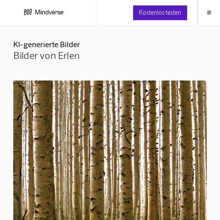
≡
Kostenlos testen
KI-generierte Bilder
Bilder von Erlen