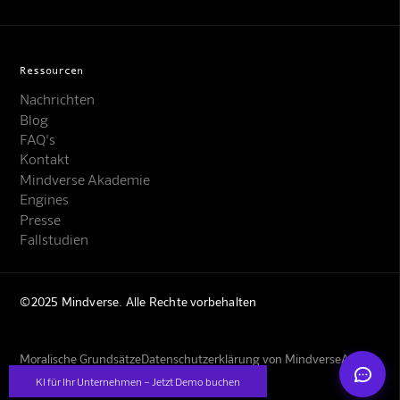
Ressourcen
Nachrichten
Blog
FAQ's
Kontakt
Mindverse Support
Mindverse Akademie
Online · KI-Assistent
Engines
Presse
Fallstudien
©2025 Mindverse. Alle Rechte vorbehalten
Mindverse
Moralische Grundsätze
Datenschutzerklärung von Mindverse
AGBs
Impressum
KI für Ihr Unternehmen – Jetzt Demo buchen