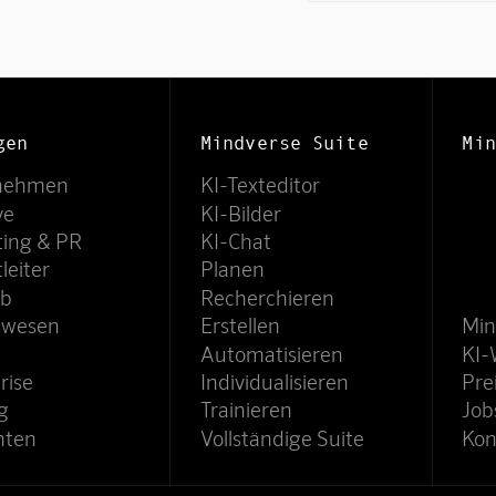
gen
Mindverse Suite
Min
nehmen
KI-Texteditor
ve
KI-Bilder
ting & PR
KI-Chat
leiter
Planen
eb
Recherchieren
swesen
Erstellen
Min
Automatisieren
KI-
rise
Individualisieren
Pre
g
Trainieren
Job
nten
Vollständige Suite
Kon