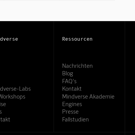
dverse
Ressourcen
Nachrichten
Blog
FAQ's
dverse-Labs
Kontakt
Workshops
Mindverse Akademie
ise
Engines
s
Presse
takt
Fallstudien
Mindverse