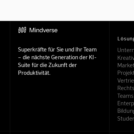
Lösun
Superkräfte für Sie und Ihr Team
Unter
– die nächste Generation der KI-
Kreati
Suite für die Zukunft der
Marke
Projekt
Produktivität.
Vertri
Recht
Teams
Enterp
Bildun
Stude