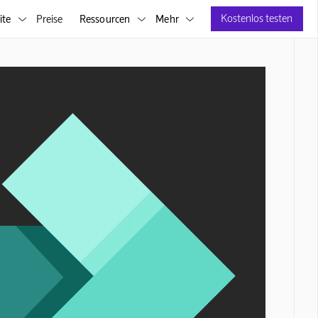
Kostenlos testen
ite
Preise
Ressourcen
Mehr


