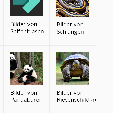
Bilder von
Bilder von
Seifenblasen
Schlangen
Bilder von
Bilder von
Pandabären
Riesenschildkröten
Mindverse Support
Online · KI-Assistent