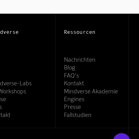
dverse
Ressourcen
Nachrichten
Blog
FAQ's
dverse-Labs
Kontakt
Workshops
Mindverse Akademie
ise
Engines
s
Presse
takt
Fallstudien
Mindverse