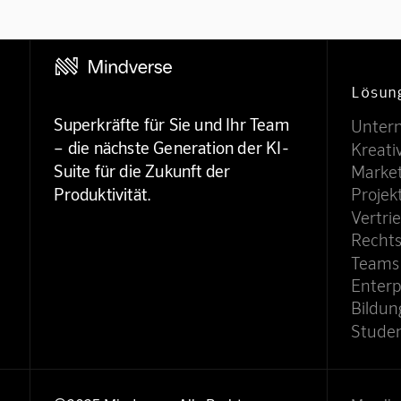
Lösun
Superkräfte für Sie und Ihr Team
Unter
– die nächste Generation der KI-
Kreati
Suite für die Zukunft der
Marke
Projekt
Produktivität.
Vertri
Recht
Teams
Enterp
Bildun
Stude