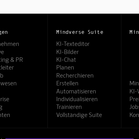
gen
Mindverse Suite
Min
nehmen
KI-Texteditor
ve
KI-Bilder
ting & PR
KI-Chat
leiter
Planen
eb
Recherchieren
swesen
Erstellen
Min
Automatisieren
KI-
rise
Individualisieren
Pre
g
Trainieren
Job
nten
Vollständige Suite
Kon