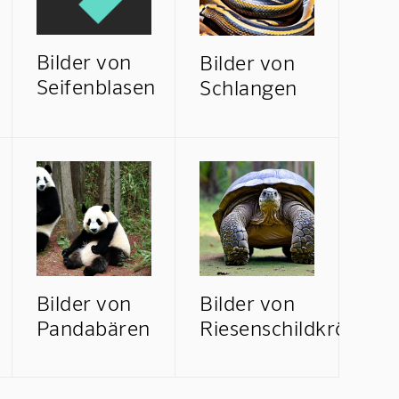
Bilder von
Bilder von
Seifenblasen
Schlangen
Bilder von
Bilder von
Pandabären
Riesenschildkröten
Mindverse Support
Online · KI-Assistent