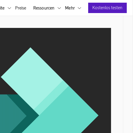
Kostenlos testen
ite
Preise
Ressourcen
Mehr


