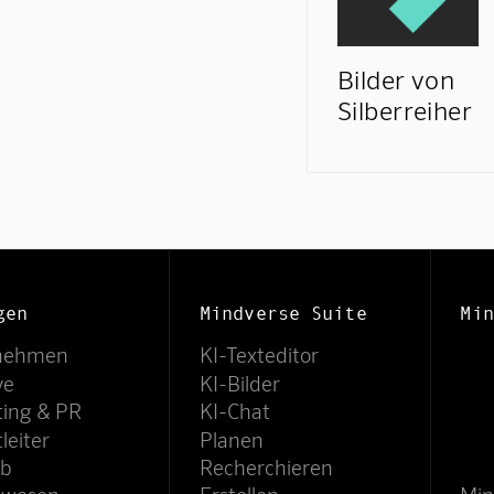
Bilder von
Silberreiher
gen
Mindverse Suite
Min
nehmen
KI-Texteditor
ve
KI-Bilder
ting & PR
KI-Chat
leiter
Planen
eb
Recherchieren