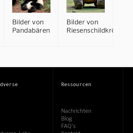
Bilder von
Bilder von
Pandabären
Riesenschildkröten
Mindverse Support
Online · KI-Assistent
dverse
Ressourcen
Nachrichten
Blog
FAQ's