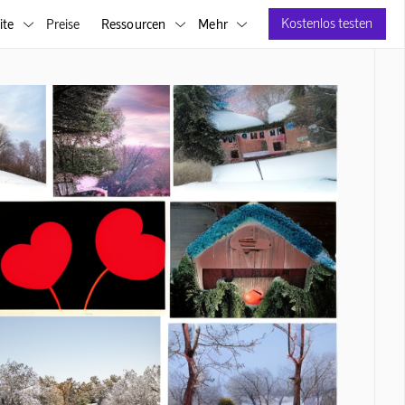
Kostenlos testen
ite
Preise
Ressourcen
Mehr


