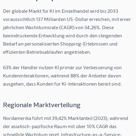
Der globale Markt für KI im Einzelhandel wird bis 
2033
voraussichtlich 
137 Milliarden US-Dollar
 erreichen, mit einer 
jährlichen Wachstumsrate (CAGR) von 
34,26%
. Diese 
beeindruckende Entwicklung wird durch den steigenden 
Bedarf an personalisierten Shopping-Erlebnissen und 
effizienten Betriebsabläufen angetrieben.
63%
 der Händler nutzen KI primär zur Verbesserung von 
Kundeninteraktionen, während 
88%
 der Anbieter davon 
ausgehen, dass Kunden für KI-Interaktionen bereit sind.
Regionale Marktverteilung
Nordamerika führt mit 
39,42%
 Marktanteil (2023), während 
der asiatisch-pazifische Raum mit über 
10%
 CAGR das 
schnellste Wachstum zeigt. Infrastructure-as-a-Service-