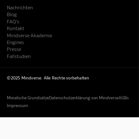
Nachrichten
Blog
FAQ's
Kontakt
Mindverse Akademie
Engines
Presse
Fallstudien
©2025 Mindverse. Alle Rechte vorbehalten
Moralische Grundsätze
Datenschutzerklärung von Mindverse
AGBs
Impressum