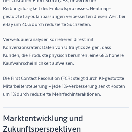
Der 
Customer Effort Score (CES)
 bewertet die 
Reibungslosigkeit des Einkaufsprozesses. Heatmap-
gestützte Layoutanpassungen verbesserten diesen Wert bei 
eBay um 
40%
 durch reduzierte Suchzeiten.
Verweildaueranalysen korrelieren direkt mit 
Konversionsraten: Daten von Ultralytics zeigen, dass 
Kunden, die Produkte physisch berühren, eine 
68%
 höhere 
Kaufwahrscheinlichkeit aufweisen.
Die 
First Contact Resolution (FCR)
 steigt durch KI-gestützte 
Mitarbeitersteuerung – jede 1%-Verbesserung senkt Kosten 
um 1% durch reduzierte Mehrfachinteraktionen.
Marktentwicklung und
Zukunftsperspektiven