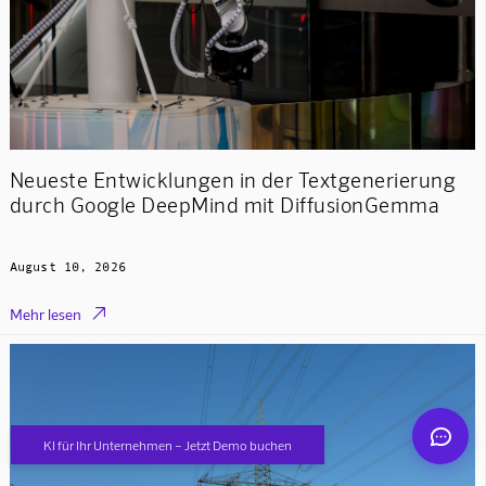
Neueste Entwicklungen in der Textgenerierung
Mindverse Support
Online · KI-Assistent
durch Google DeepMind mit DiffusionGemma
August 10, 2026

Mehr lesen
Mindverse
KI für Ihr Unternehmen – Jetzt Demo buchen