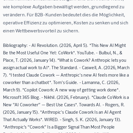
wie komplexe Aufgaben bewältigt werden, grundlegend zu 
verändern. Für B2B-Kunden bedeutet dies die Möglichkeit, 
operative Effizienz zu optimieren, Kosten zu senken und sich 
einen Wettbewerbsvorteil zu sichern.
Bibliography: - AI Revolution. (2026, April 5). *This New AI Might
Be the Most Useful One Yet: CoWork*. YouTube. - Bulbul, N., &
Place, T. (2026, January 14). *What is Cowork? Anthropic lets you
assign actual work to AI*. The Standard. - Caswell, A. (2026, March
7). *I tested Claude Cowork — Anthropic's new AI feels more like a
coworker than a chatbot*. Tom's Guide. - Lamanna, C. (2026,
March 9). *Copilot Cowork: A new way of getting work done*.
Microsoft 365 Blog. - Nikhil. (2026, February). *Claude CoWork is a
New “AI Coworker” — Best Use Cases*. Towards AI. - Rogers, R.
(2026, January 15). *Anthropic's Claude Cowork Is an AI Agent
That Actually Works*. WIRED. - Singh, S. K. (2026, January 13).
*Anthropic’s “Cowork” Is a Bigger Signal Than Most People